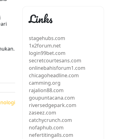
Links
i
ari
stagehubs.com
1x2forum.net
mukan.
login99bet.com
secretcourtesans.com
onlinebahisforum1.com
chicagoheadline.com
camming.org
rajalion88.com
goupuntacana.com
knologi
riversedgepark.com
zaseez.com
catchycrunch.com
nofaphub.com
nefertitingalls.com