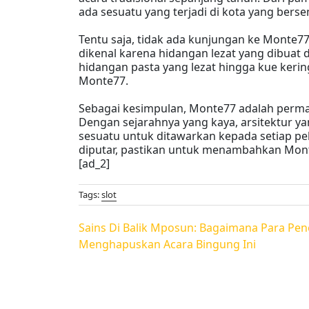
ada sesuatu yang terjadi di kota yang berse
Tentu saja, tidak ada kunjungan ke Monte77
dikenal karena hidangan lezat yang dibuat
hidangan pasta yang lezat hingga kue kerin
Monte77.
Sebagai kesimpulan, Monte77 adalah perma
Dengan sejarahnya yang kaya, arsitektur ya
sesuatu untuk ditawarkan kepada setiap pel
diputar, pastikan untuk menambahkan Monte
[ad_2]
Tags:
slot
Post
Sains Di Balik Mposun: Bagaimana Para Pene
Menghapuskan Acara Bingung Ini
navigation