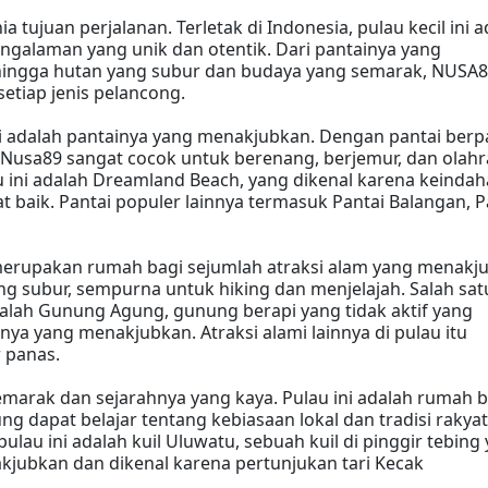
tujuan perjalanan. Terletak di Indonesia, pulau kecil ini a
ngalaman yang unik dan otentik. Dari pantainya yang
l hingga hutan yang subur dan budaya yang semarak, NUSA
etiap jenis pelancong.
ini adalah pantainya yang menakjubkan. Dengan pantai berp
ai Nusa89 sangat cocok untuk berenang, berjemur, dan olah
ulau ini adalah Dreamland Beach, yang dikenal karena keinda
t baik. Pantai populer lainnya termasuk Pantai Balangan, P
 merupakan rumah bagi sejumlah atraksi alam yang menakj
yang subur, sempurna untuk hiking dan menjelajah. Salah sat
adalah Gunung Agung, gunung berapi yang tidak aktif yang
 yang menakjubkan. Atraksi alami lainnya di pulau itu
r panas.
marak dan sejarahnya yang kaya. Pulau ini adalah rumah b
g dapat belajar tentang kebiasaan lokal dan tradisi rakyat 
pulau ini adalah kuil Uluwatu, sebuah kuil di pinggir tebing
ubkan dan dikenal karena pertunjukan tari Kecak