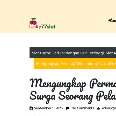
Skip
to
content
Hom
Slot Gacor Hari Ini dengan RTP Tertinggi, Slot 
Mengungkap Permata Tersembunyi Nusa89: 
Mengungkap Permat
Surga Seorang Pela
September 1, 2025
No Comments
admin@lu