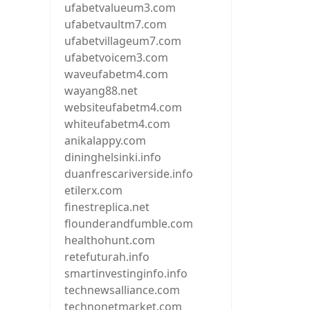
ufabetvalueum3.com
ufabetvaultm7.com
ufabetvillageum7.com
ufabetvoicem3.com
waveufabetm4.com
wayang88.net
websiteufabetm4.com
whiteufabetm4.com
anikalappy.com
dininghelsinki.info
duanfrescariverside.info
etilerx.com
finestreplica.net
flounderandfumble.com
healthohunt.com
retefuturah.info
smartinvestinginfo.info
technewsalliance.com
technonetmarket.com