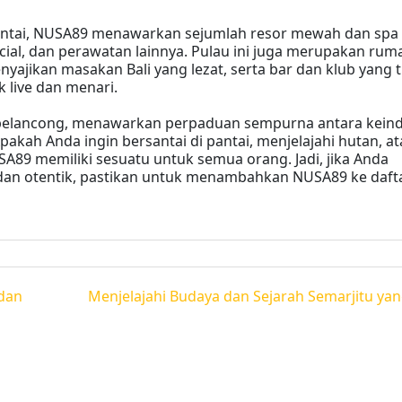
santai, NUSA89 menawarkan sejumlah resor mewah dan spa 
cial, dan perawatan lainnya. Pulau ini juga merupakan rum
yajikan masakan Bali yang lezat, serta bar dan klub yang 
 live dan menari.
 pelancong, menawarkan perpaduan sempurna antara kein
Apakah Anda ingin bersantai di pantai, menjelajahi hutan, a
89 memiliki sesuatu untuk semua orang. Jadi, jika Anda
dan otentik, pastikan untuk menambahkan NUSA89 ke daft
dan
Menjelajahi Budaya dan Sejarah Semarjitu ya