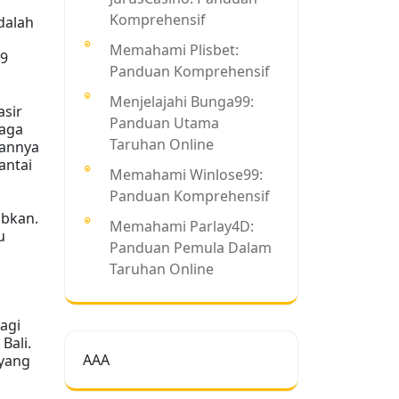
Komprehensif
dalah
Memahami Plisbet:
89
Panduan Komprehensif
Menjelajahi Bunga99:
asir
Panduan Utama
raga
Taruhan Online
hannya
antai
Memahami Winlose99:
Panduan Komprehensif
ubkan.
Memahami Parlay4D:
u
Panduan Pemula Dalam
Taruhan Online
agi
Bali.
AAA
 yang