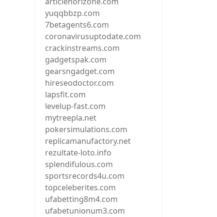
articlehorizone.com
yuqqbbzp.com
7betagents6.com
coronavirusuptodate.com
crackinstreams.com
gadgetspak.com
gearsngadget.com
hireseodoctor.com
lapsfit.com
levelup-fast.com
mytreepla.net
pokersimulations.com
replicamanufactory.net
rezultate-loto.info
splendifulous.com
sportsrecords4u.com
topceleberites.com
ufabetting8m4.com
ufabetunionum3.com