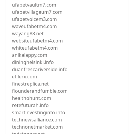
ufabetvaultm7.com
ufabetvillageum7.com
ufabetvoicem3.com
waveufabetm4.com
wayang88.net
websiteufabetm4.com
whiteufabetm4.com
anikalappy.com
dininghelsinki.info
duanfrescariverside.info
etilerx.com
finestreplica.net
flounderandfumble.com
healthohunt.com
retefuturah.info
smartinvestinginfo.info
technewsalliance.com
technonetmarket.com