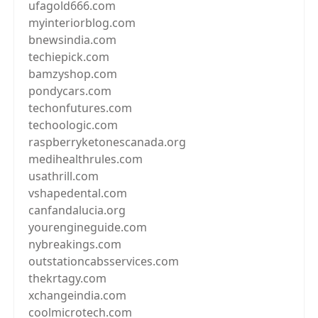
ufagold666.com
myinteriorblog.com
bnewsindia.com
techiepick.com
bamzyshop.com
pondycars.com
techonfutures.com
techoologic.com
raspberryketonescanada.org
medihealthrules.com
usathrill.com
vshapedental.com
canfandalucia.org
yourengineguide.com
nybreakings.com
outstationcabsservices.com
thekrtagy.com
xchangeindia.com
coolmicrotech.com