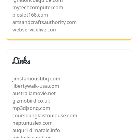
ignitioncoilguide.com
mytechcomputer.com
bioslot168.com
artsandcraftsauthority.com
webservicelive.com
Links
jimsfamousbbq.com
libertywalk-usa.com
australiamovie.net
gizmobird.co.uk
mp3djsong.com
coursdanglaistoulouse.com
neptunuslex.com
auguri-di-natale.info
michelewatch.us