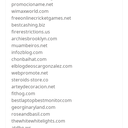
promocioname.net
wimaxworld.com
freeonlinecricketgames.net
bestcashing.biz
firerestrictions.us
archiesbrooklyn.com
muambeiros.net
infozblog.com
chonbaihat.com
elblogdeoscargonzalez.com
webpromote.net
steroids-store.co
arteydecoracion.net
fithog.com
bestlaptopbestmonitor.com
georginaryland.com
roseandbasil.com
thewhitewhitelights.com
atdhe.ws