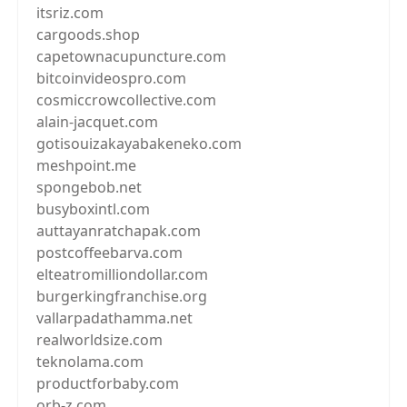
itsriz.com
cargoods.shop
capetownacupuncture.com
bitcoinvideospro.com
cosmiccrowcollective.com
alain-jacquet.com
gotisouizakayabakeneko.com
meshpoint.me
spongebob.net
busyboxintl.com
auttayanratchapak.com
postcoffeebarva.com
elteatromilliondollar.com
burgerkingfranchise.org
vallarpadathamma.net
realworldsize.com
teknolama.com
productforbaby.com
orb-z.com