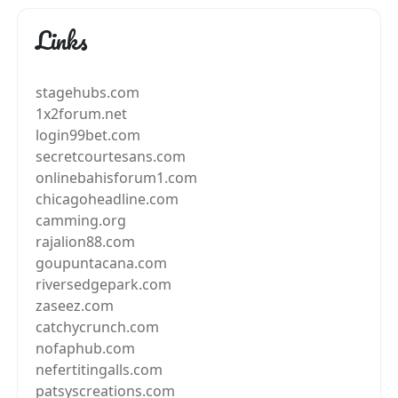
Links
stagehubs.com
1x2forum.net
login99bet.com
secretcourtesans.com
onlinebahisforum1.com
chicagoheadline.com
camming.org
rajalion88.com
goupuntacana.com
riversedgepark.com
zaseez.com
catchycrunch.com
nofaphub.com
nefertitingalls.com
patsyscreations.com