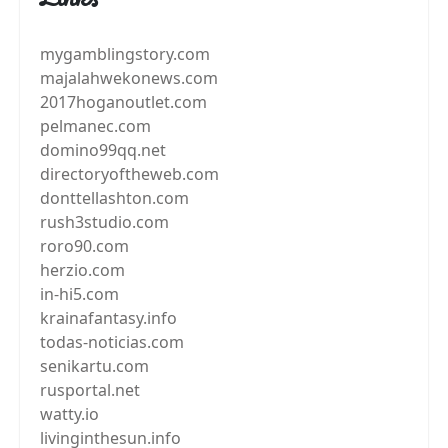
mygamblingstory.com
majalahwekonews.com
2017hoganoutlet.com
pelmanec.com
domino99qq.net
directoryoftheweb.com
donttellashton.com
rush3studio.com
roro90.com
herzio.com
in-hi5.com
krainafantasy.info
todas-noticias.com
senikartu.com
rusportal.net
watty.io
livinginthesun.info