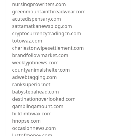
nursingprowriters.com
greenmountainthreadwear.com
acutedispensary.com
sattamatkanewsblog.com
cryptocurrencytradingcn.com
totowaz.com
charlestonwipesettlement.com
brandfollowmarket.com
weeklyjobnews.com
countyanimalshelter.com
adwebtagging.com
ranksuperior.net
babystepahead.com
destinationoverlooked.com
gamblingamount.com
hillclimbwax.com
hnopse.com
occasionnews.com
lustofmoney.com