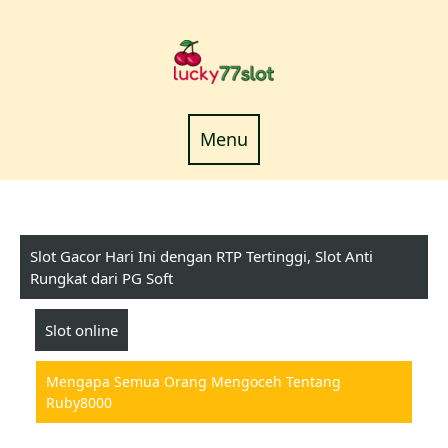
Skip
to
content
Menu
Menu
Slot Gacor Hari Ini dengan RTP Tertinggi, Slot Anti
Rungkat dari PG Soft
Slot online
Mengapa Semua Orang Mengoceh Tentang
Ruby8000