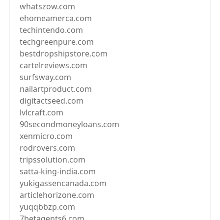
whatszow.com
ehomeamerca.com
techintendo.com
techgreenpure.com
bestdropshipstore.com
cartelreviews.com
surfsway.com
nailartproduct.com
digitactseed.com
lvlcraft.com
90secondmoneyloans.com
xenmicro.com
rodrovers.com
tripssolution.com
satta-king-india.com
yukigassencanada.com
articlehorizone.com
yuqqbbzp.com
7betagents6.com