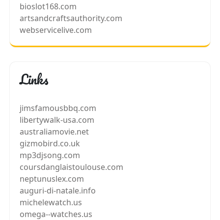
bioslot168.com
artsandcraftsauthority.com
webservicelive.com
Links
jimsfamousbbq.com
libertywalk-usa.com
australiamovie.net
gizmobird.co.uk
mp3djsong.com
coursdanglaistoulouse.com
neptunuslex.com
auguri-di-natale.info
michelewatch.us
omega--watches.us