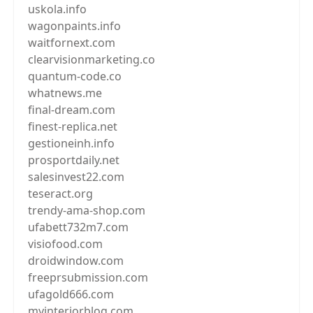
uskola.info
wagonpaints.info
waitfornext.com
clearvisionmarketing.co
quantum-code.co
whatnews.me
final-dream.com
finest-replica.net
gestioneinh.info
prosportdaily.net
salesinvest22.com
teseract.org
trendy-ama-shop.com
ufabett732m7.com
visiofood.com
droidwindow.com
freeprsubmission.com
ufagold666.com
myinteriorblog.com