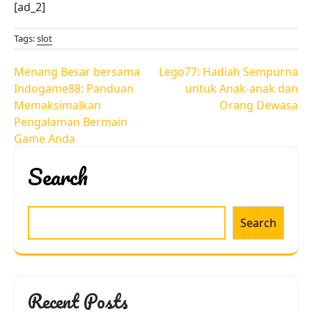
[ad_2]
Tags:
slot
Post
Menang Besar bersama
Lego77: Hadiah Sempurna
navigation
Indogame88: Panduan
untuk Anak-anak dan
Memaksimalkan
Orang Dewasa
Pengalaman Bermain
Game Anda
Search
Search
Recent Posts