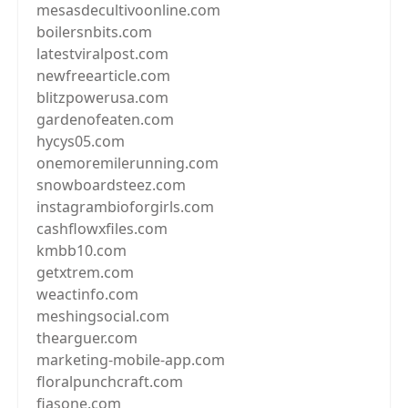
mesasdecultivoonline.com
boilersnbits.com
latestviralpost.com
newfreearticle.com
blitzpowerusa.com
gardenofeaten.com
hycys05.com
onemoremilerunning.com
snowboardsteez.com
instagrambioforgirls.com
cashflowxfiles.com
kmbb10.com
getxtrem.com
weactinfo.com
meshingsocial.com
thearguer.com
marketing-mobile-app.com
floralpunchcraft.com
fiasone.com