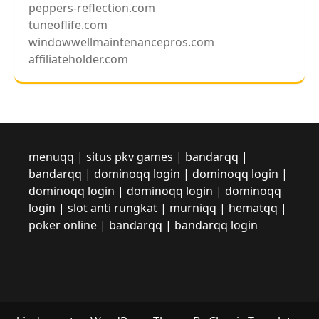
peppers-reflection.com
tuneoflife.com
windowwellmaintenancepros.com
affiliateholder.com
menuqq
|
situs pkv games
|
bandarqq
|
bandarqq
|
dominoqq login
|
dominoqq login
|
dominoqq login
|
dominoqq login
|
dominoqq
login
|
slot anti rungkat
|
murniqq
|
hematqq
|
poker online
|
bandarqq
|
bandarqq login