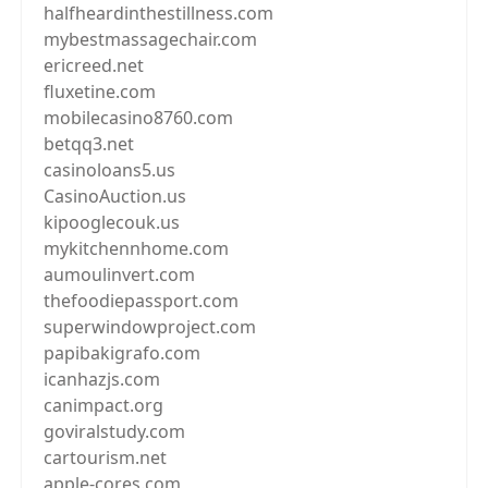
halfheardinthestillness.com
mybestmassagechair.com
ericreed.net
fluxetine.com
mobilecasino8760.com
betqq3.net
casinoloans5.us
CasinoAuction.us
kipooglecouk.us
mykitchennhome.com
aumoulinvert.com
thefoodiepassport.com
superwindowproject.com
papibakigrafo.com
icanhazjs.com
canimpact.org
goviralstudy.com
cartourism.net
apple-cores.com