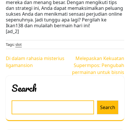
mereka dan menang besar. Dengan mengikuti tips
dan strategi ini, Anda dapat memaksimalkan peluang
sukses Anda dan menikmati sensasi perjudian online
sepenuhnya. Jadi tunggu apa lagi? Pergilah ke
Ikan138 dan mulailah bermain hari ini!
[ad_2]
Tags:
slot
Post
Di dalam rahasia misterius
Melepaskan Kekuatan
navigation
ligamansion
Supermpos: Pengubah
permainan untuk bisnis
Search
Search