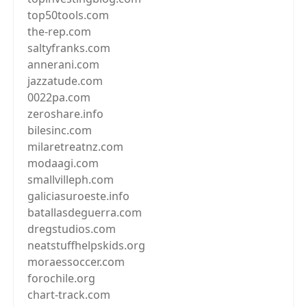
top50tools.com
the-rep.com
saltyfranks.com
annerani.com
jazzatude.com
0022pa.com
zeroshare.info
bilesinc.com
milaretreatnz.com
modaagi.com
smallvilleph.com
galiciasuroeste.info
batallasdeguerra.com
dregstudios.com
neatstuffhelpskids.org
moraessoccer.com
forochile.org
chart-track.com