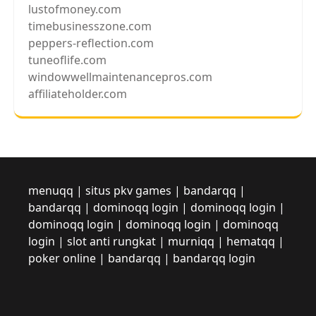
lustofmoney.com
timebusinesszone.com
peppers-reflection.com
tuneoflife.com
windowwellmaintenancepros.com
affiliateholder.com
menuqq
|
situs pkv games
|
bandarqq
|
bandarqq
|
dominoqq login
|
dominoqq login
|
dominoqq login
|
dominoqq login
|
dominoqq
login
|
slot anti rungkat
|
murniqq
|
hematqq
|
poker online
|
bandarqq
|
bandarqq login