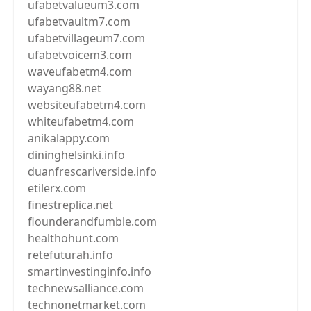
ufabetvalueum3.com
ufabetvaultm7.com
ufabetvillageum7.com
ufabetvoicem3.com
waveufabetm4.com
wayang88.net
websiteufabetm4.com
whiteufabetm4.com
anikalappy.com
dininghelsinki.info
duanfrescariverside.info
etilerx.com
finestreplica.net
flounderandfumble.com
healthohunt.com
retefuturah.info
smartinvestinginfo.info
technewsalliance.com
technonetmarket.com