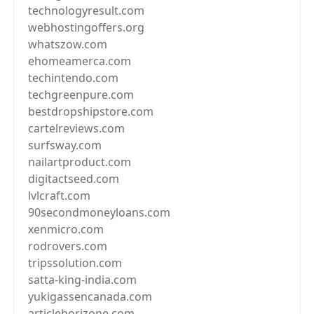
technologyresult.com
webhostingoffers.org
whatszow.com
ehomeamerca.com
techintendo.com
techgreenpure.com
bestdropshipstore.com
cartelreviews.com
surfsway.com
nailartproduct.com
digitactseed.com
lvlcraft.com
90secondmoneyloans.com
xenmicro.com
rodrovers.com
tripssolution.com
satta-king-india.com
yukigassencanada.com
articlehorizone.com