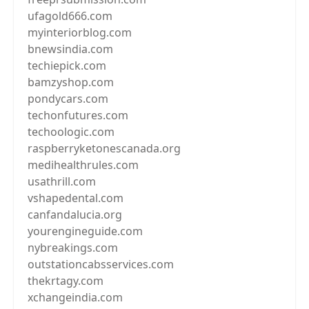
ufagold666.com
myinteriorblog.com
bnewsindia.com
techiepick.com
bamzyshop.com
pondycars.com
techonfutures.com
techoologic.com
raspberryketonescanada.org
medihealthrules.com
usathrill.com
vshapedental.com
canfandalucia.org
yourengineguide.com
nybreakings.com
outstationcabsservices.com
thekrtagy.com
xchangeindia.com