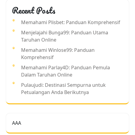
Recent Posts
Memahami Plisbet: Panduan Komprehensif
Menjelajahi Bunga99: Panduan Utama
Taruhan Online
Memahami Winlose99: Panduan
Komprehensif
Memahami Parlay4D: Panduan Pemula
Dalam Taruhan Online
Pulaujudi: Destinasi Sempurna untuk
Petualangan Anda Berikutnya
AAA