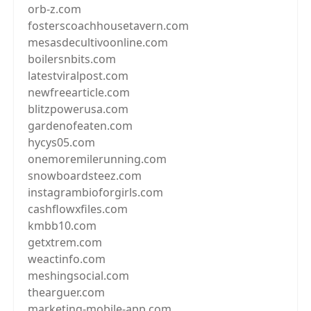
orb-z.com
fosterscoachhousetavern.com
mesasdecultivoonline.com
boilersnbits.com
latestviralpost.com
newfreearticle.com
blitzpowerusa.com
gardenofeaten.com
hycys05.com
onemoremilerunning.com
snowboardsteez.com
instagrambioforgirls.com
cashflowxfiles.com
kmbb10.com
getxtrem.com
weactinfo.com
meshingsocial.com
thearguer.com
marketing-mobile-app.com