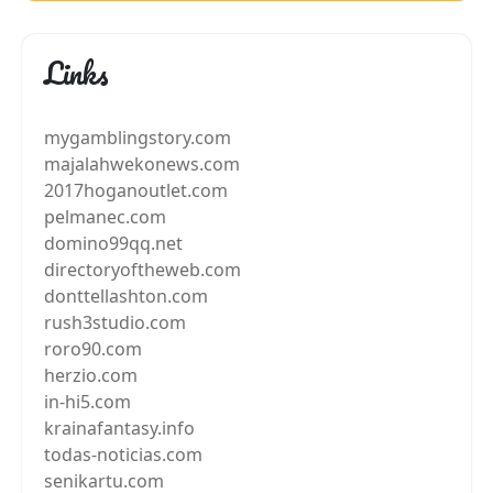
Links
mygamblingstory.com
majalahwekonews.com
2017hoganoutlet.com
pelmanec.com
domino99qq.net
directoryoftheweb.com
donttellashton.com
rush3studio.com
roro90.com
herzio.com
in-hi5.com
krainafantasy.info
todas-noticias.com
senikartu.com