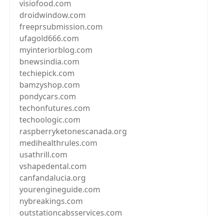
visiofood.com
droidwindow.com
freeprsubmission.com
ufagold666.com
myinteriorblog.com
bnewsindia.com
techiepick.com
bamzyshop.com
pondycars.com
techonfutures.com
techoologic.com
raspberryketonescanada.org
medihealthrules.com
usathrill.com
vshapedental.com
canfandalucia.org
yourengineguide.com
nybreakings.com
outstationcabsservices.com