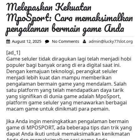
Melepaskan Kekuatan
MpoSport: Cara memaksimalkan
pengalaman bermain game Anda
August 12, 2025
No Comments
admin@lucky77slot.org
[ad_1]
Game seluler tidak diragukan lagi telah menjadi hobi
populer bagi banyak orang di era digital saat ini.
Dengan kemajuan teknologi, perangkat seluler
menjadi lebih kuat dan mampu memberikan
pengalaman bermain game yang mendalam. Salah
satu platform yang telah mendapatkan daya tarik
yang signifikan di dunia game adalah MpoSport,
platform game seluler yang menawarkan berbagai
macam game untuk dinikmati para pemain.
Jika Anda ingin meningkatkan pengalaman bermain
game di MPOSPORT, ada beberapa tips dan trik yang
dapat Anda ikuti untuk memaksimalkan kenikmatan