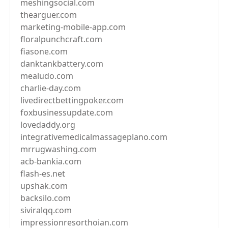
meshingsocial.com
thearguer.com
marketing-mobile-app.com
floralpunchcraft.com
fiasone.com
danktankbattery.com
mealudo.com
charlie-day.com
livedirectbettingpoker.com
foxbusinessupdate.com
lovedaddy.org
integrativemedicalmassageplano.com
mrrugwashing.com
acb-bankia.com
flash-es.net
upshak.com
backsilo.com
siviralqq.com
impressionresorthoian.com