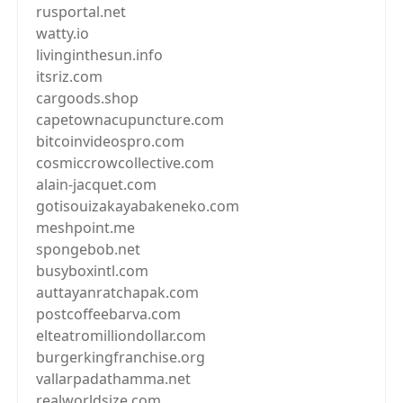
rusportal.net
watty.io
livinginthesun.info
itsriz.com
cargoods.shop
capetownacupuncture.com
bitcoinvideospro.com
cosmiccrowcollective.com
alain-jacquet.com
gotisouizakayabakeneko.com
meshpoint.me
spongebob.net
busyboxintl.com
auttayanratchapak.com
postcoffeebarva.com
elteatromilliondollar.com
burgerkingfranchise.org
vallarpadathamma.net
realworldsize.com