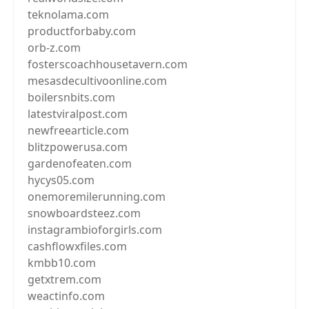
teknolama.com
productforbaby.com
orb-z.com
fosterscoachhousetavern.com
mesasdecultivoonline.com
boilersnbits.com
latestviralpost.com
newfreearticle.com
blitzpowerusa.com
gardenofeaten.com
hycys05.com
onemoremilerunning.com
snowboardsteez.com
instagrambioforgirls.com
cashflowxfiles.com
kmbb10.com
getxtrem.com
weactinfo.com