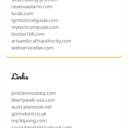
revenuealarm.com
lurab.com
ignitioncoilguide.com
mytechcomputer.com
bioslot168.com
artsandcraftsauthority.com
webservicelive.com
Links
jimsfamousbbq.com
libertywalk-usa.com
australiamovie.net
gizmobird.co.uk
mp3djsong.com
coursdanglaistoulouse.com