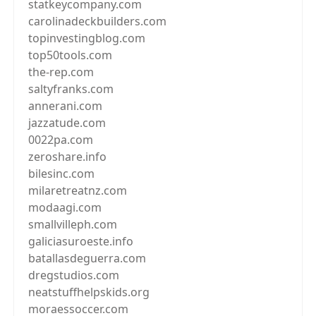
statkeycompany.com
carolinadeckbuilders.com
topinvestingblog.com
top50tools.com
the-rep.com
saltyfranks.com
annerani.com
jazzatude.com
0022pa.com
zeroshare.info
bilesinc.com
milaretreatnz.com
modaagi.com
smallvilleph.com
galiciasuroeste.info
batallasdeguerra.com
dregstudios.com
neatstuffhelpskids.org
moraessoccer.com