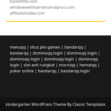
tuneoflife.com
windowwellmaintenancepros.com
affiliateholder.com
menuqq
|
situs pkv games
|
bandarqq
|
bandarqq
|
dominoqq login
|
dominoqq login
|
dominoqq login
|
dominoqq login
|
dominoqq
login
|
slot anti rungkat
|
murniqq
|
hematqq
|
poker online
|
bandarqq
|
bandarqq login
kindergarten WordPress Theme
By Classic Templates