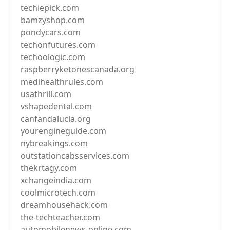
techiepick.com
bamzyshop.com
pondycars.com
techonfutures.com
techoologic.com
raspberryketonescanada.org
medihealthrules.com
usathrill.com
vshapedental.com
canfandalucia.org
yourengineguide.com
nybreakings.com
outstationcabsservices.com
thekrtagy.com
xchangeindia.com
coolmicrotech.com
dreamhousehack.com
the-techteacher.com
automobilenews-online.com