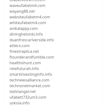
waveufabetm4.com
wayang88.net
websiteufabetm4.com
whiteufabetm4.com
anikalappy.com
dininghelsinki.info
duanfrescariverside.info
etilerx.com
finestreplica.net
flounderandfumble.com
healthohunt.com
retefuturah.info
smartinvestinginfo.info
technewsalliance.com
technonetmarket.com
tedstanger.net
ufabett732um3.com
uskola.info