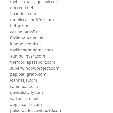
mybestmassagechair.com
ericreed.net
fluxetine.com
mobilecasino8760.com
betqq3.net
casinoloans5.us
CasinoAuction.us
kipooglecouk.us
mykitchennhome.com
aumoulinvert.com
thefoodiepassport.com
superwindowproject.com
papibakigrafo.com
icanhazjs.com
canimpact.org
goviralstudy.com
cartourism.net
apple-cores.com
pulserasdeactividad10.com