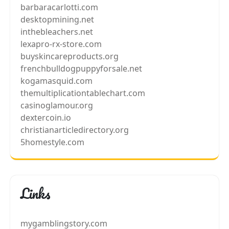
barbaracarlotti.com
desktopmining.net
inthebleachers.net
lexapro-rx-store.com
buyskincareproducts.org
frenchbulldogpuppyforsale.net
kogamasquid.com
themultiplicationtablechart.com
casinoglamour.org
dextercoin.io
christianarticledirectory.org
5homestyle.com
Links
mygamblingstory.com