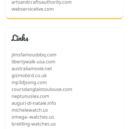
artsandcraftsauthority.com
webservicelive.com
Links
jimsfamousbbq.com
libertywalk-usa.com
australiamovie.net
gizmobird.co.uk
mp3djsong.com
coursdanglaistoulouse.com
neptunuslex.com
auguri-di-natale.info
michelewatch.us
omega--watches.us
breitling-watches.us