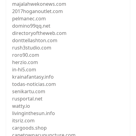
majalahwekonews.com
2017hoganoutlet.com
pelmanec.com
domino99qq.net
directoryoftheweb.com
donttellashton.com
rush3studio.com
roro90.com
herzio.com
in-hi5.com
krainafantasy.info
todas-noticias.com
senikartu.com
rusportal.net
watty.io
livinginthesun.info
itsriz.com
cargoods.shop
capetownacupuncture.com