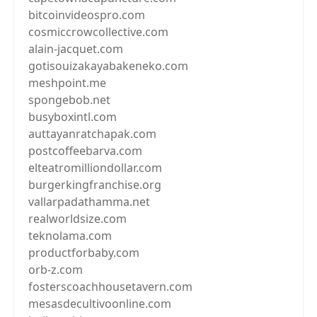
bitcoinvideospro.com
cosmiccrowcollective.com
alain-jacquet.com
gotisouizakayabakeneko.com
meshpoint.me
spongebob.net
busyboxintl.com
auttayanratchapak.com
postcoffeebarva.com
elteatromilliondollar.com
burgerkingfranchise.org
vallarpadathamma.net
realworldsize.com
teknolama.com
productforbaby.com
orb-z.com
fosterscoachhousetavern.com
mesasdecultivoonline.com