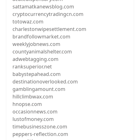
sattamatkanewsblog.com
cryptocurrencytradingcn.com
totowaz.com
charlestonwipesettlement.com
brandfollowmarket.com
weeklyjobnews.com
countyanimalshelter.com
adwebtagging.com
ranksuperior.net
babystepahead.com
destinationoverlooked.com
gamblingamount.com
hillclimbwax.com
hnopse.com
occasionnews.com
lustofmoney.com
timebusinesszone.com
peppers-reflection.com