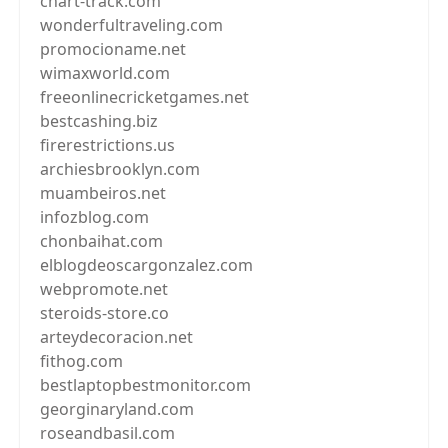
chart-track.com
wonderfultraveling.com
promocioname.net
wimaxworld.com
freeonlinecricketgames.net
bestcashing.biz
firerestrictions.us
archiesbrooklyn.com
muambeiros.net
infozblog.com
chonbaihat.com
elblogdeoscargonzalez.com
webpromote.net
steroids-store.co
arteydecoracion.net
fithog.com
bestlaptopbestmonitor.com
georginaryland.com
roseandbasil.com