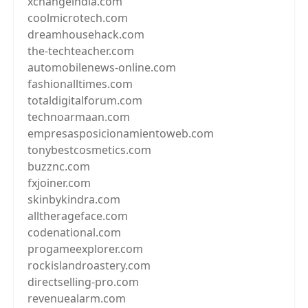
xchangeindia.com
coolmicrotech.com
dreamhousehack.com
the-techteacher.com
automobilenews-online.com
fashionalltimes.com
totaldigitalforum.com
technoarmaan.com
empresasposicionamientoweb.com
tonybestcosmetics.com
buzznc.com
fxjoiner.com
skinbykindra.com
alltherageface.com
codenational.com
progameexplorer.com
rockislandroastery.com
directselling-pro.com
revenuealarm.com