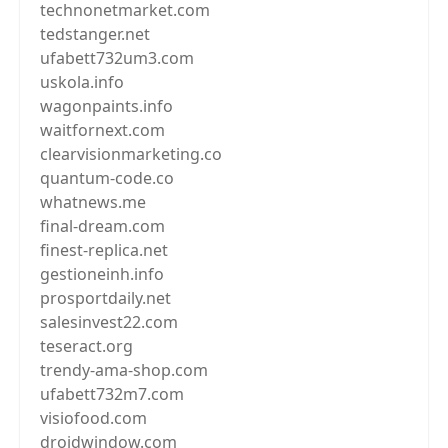
technonetmarket.com
tedstanger.net
ufabett732um3.com
uskola.info
wagonpaints.info
waitfornext.com
clearvisionmarketing.co
quantum-code.co
whatnews.me
final-dream.com
finest-replica.net
gestioneinh.info
prosportdaily.net
salesinvest22.com
teseract.org
trendy-ama-shop.com
ufabett732m7.com
visiofood.com
droidwindow.com