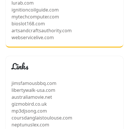
lurab.com
ignitioncoilguide.com
mytechcomputer.com
bioslot168.com
artsandcraftsauthority.com
webservicelive.com
Links
jimsfamousbbq.com
libertywalk-usa.com
australiamovie.net
gizmobird.co.uk
mp3djsong.com
coursdanglaistoulouse.com
neptunuslex.com