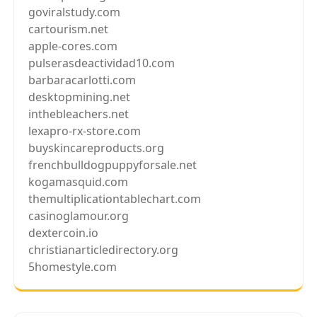
goviralstudy.com
cartourism.net
apple-cores.com
pulserasdeactividad10.com
barbaracarlotti.com
desktopmining.net
inthebleachers.net
lexapro-rx-store.com
buyskincareproducts.org
frenchbulldogpuppyforsale.net
kogamasquid.com
themultiplicationtablechart.com
casinoglamour.org
dextercoin.io
christianarticledirectory.org
5homestyle.com