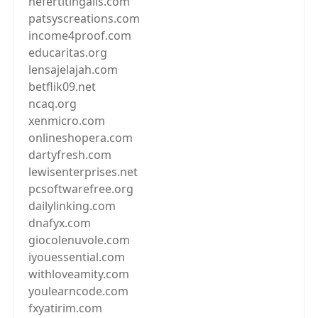
nefertitingalls.com
patsyscreations.com
income4proof.com
educaritas.org
lensajelajah.com
betflik09.net
ncaq.org
xenmicro.com
onlineshopera.com
dartyfresh.com
lewisenterprises.net
pcsoftwarefree.org
dailylinking.com
dnafyx.com
giocolenuvole.com
iyouessential.com
withloveamity.com
youlearncode.com
fxyatirim.com