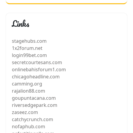
Links
stagehubs.com
1x2forum.net
login99bet.com
secretcourtesans.com
onlinebahisforum1.com
chicagoheadline.com
camming.org
rajalion88.com
goupuntacana.com
riversedgepark.com
zaseez.com
catchycrunch.com
nofaphub.com