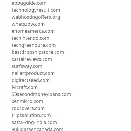
abbuguide.com
technologyresult.com
webhostingoffers.org
whatszow.com
ehomeamerca.com
techintendo.com
techgreenpure.com
bestdropshipstore.com
cartelreviews.com
surfsway.com
nailartproduct.com
digitactseed.com
lvlcraft.com
90secondmoneyloans.com
xenmicro.com
rodrovers.com
tripssolution.com
satta-king-india.com
yukigassencanada.com