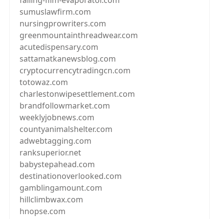
falling-film-evaporator.com
sumuslawfirm.com
nursingprowriters.com
greenmountainthreadwear.com
acutedispensary.com
sattamatkanewsblog.com
cryptocurrencytradingcn.com
totowaz.com
charlestonwipesettlement.com
brandfollowmarket.com
weeklyjobnews.com
countyanimalshelter.com
adwebtagging.com
ranksuperior.net
babystepahead.com
destinationoverlooked.com
gamblingamount.com
hillclimbwax.com
hnopse.com