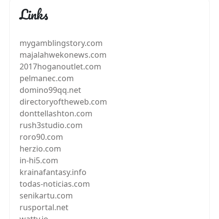
Links
mygamblingstory.com
majalahwekonews.com
2017hoganoutlet.com
pelmanec.com
domino99qq.net
directoryoftheweb.com
donttellashton.com
rush3studio.com
roro90.com
herzio.com
in-hi5.com
krainafantasy.info
todas-noticias.com
senikartu.com
rusportal.net