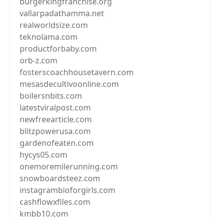
burgerkingfranchise.org
vallarpadathamma.net
realworldsize.com
teknolama.com
productforbaby.com
orb-z.com
fosterscoachhousetavern.com
mesasdecultivoonline.com
boilersnbits.com
latestviralpost.com
newfreearticle.com
blitzpowerusa.com
gardenofeaten.com
hycys05.com
onemoremilerunning.com
snowboardsteez.com
instagrambioforgirls.com
cashflowxfiles.com
kmbb10.com