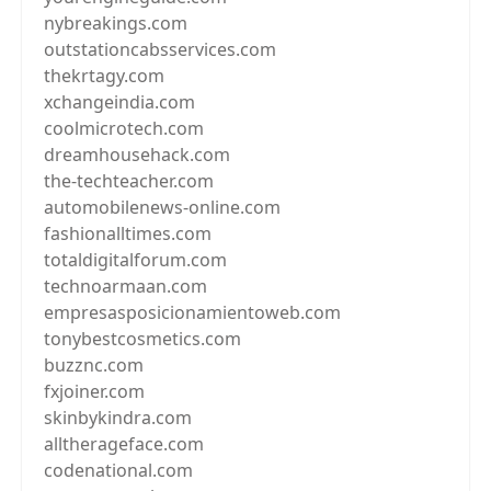
nybreakings.com
outstationcabsservices.com
thekrtagy.com
xchangeindia.com
coolmicrotech.com
dreamhousehack.com
the-techteacher.com
automobilenews-online.com
fashionalltimes.com
totaldigitalforum.com
technoarmaan.com
empresasposicionamientoweb.com
tonybestcosmetics.com
buzznc.com
fxjoiner.com
skinbykindra.com
alltherageface.com
codenational.com