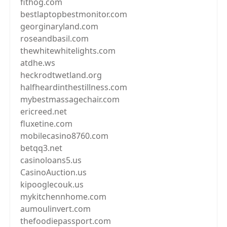
fithog.com
bestlaptopbestmonitor.com
georginaryland.com
roseandbasil.com
thewhitewhitelights.com
atdhe.ws
heckrodtwetland.org
halfheardinthestillness.com
mybestmassagechair.com
ericreed.net
fluxetine.com
mobilecasino8760.com
betqq3.net
casinoloans5.us
CasinoAuction.us
kipooglecouk.us
mykitchennhome.com
aumoulinvert.com
thefoodiepassport.com