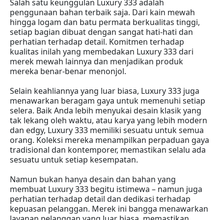
Salah satu keunggulan Luxury 333 adalah
penggunaan bahan terbaik saja. Dari kain mewah
hingga logam dan batu permata berkualitas tinggi,
setiap bagian dibuat dengan sangat hati-hati dan
perhatian terhadap detail. Komitmen terhadap
kualitas inilah yang membedakan Luxury 333 dari
merek mewah lainnya dan menjadikan produk
mereka benar-benar menonjol.
Selain keahliannya yang luar biasa, Luxury 333 juga
menawarkan beragam gaya untuk memenuhi setiap
selera. Baik Anda lebih menyukai desain klasik yang
tak lekang oleh waktu, atau karya yang lebih modern
dan edgy, Luxury 333 memiliki sesuatu untuk semua
orang. Koleksi mereka menampilkan perpaduan gaya
tradisional dan kontemporer, memastikan selalu ada
sesuatu untuk setiap kesempatan.
Namun bukan hanya desain dan bahan yang
membuat Luxury 333 begitu istimewa – namun juga
perhatian terhadap detail dan dedikasi terhadap
kepuasan pelanggan. Merek ini bangga menawarkan
layanan pelanggan yang luar biasa, memastikan