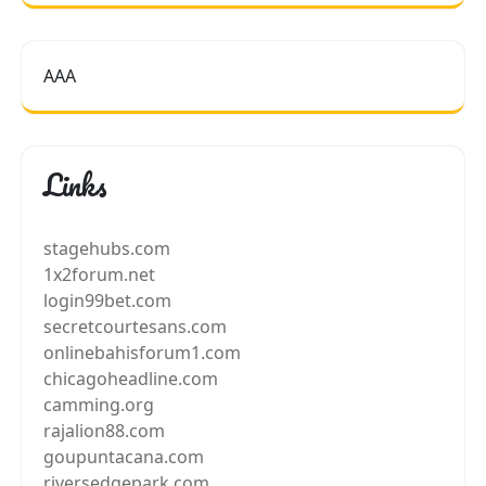
AAA
Links
stagehubs.com
1x2forum.net
login99bet.com
secretcourtesans.com
onlinebahisforum1.com
chicagoheadline.com
camming.org
rajalion88.com
goupuntacana.com
riversedgepark.com