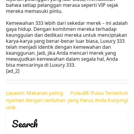
bahwa setiap pelanggan merasa seperti VIP sejak
mereka memasuki pintu.
Kemewahan 333 lebih dari sekedar merek – ini adalah
gaya hidup. Dengan komitmen mereka terhadap
keunggulan dan dedikasi mereka untuk menciptakan
karya-karya yang benar-benar luar biasa, Luxury 333
telah menjadi identik dengan kemewahan dan
keanggunan. Jadi, jika Anda mencari merek yang
mewujudkan kemewahan dalam segala hal, Anda
bisa mencarinya di Luxury 333.
[ad_2]
Post
Lazawin: Makanan paling
Pulau88: Pulau Tersentuh
navigation
nyaman dengan sentuhan
yang Harus Anda Kunjungi
unik
Search