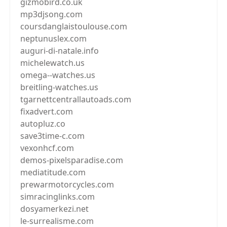
gizmobird.co.uk
mp3djsong.com
coursdanglaistoulouse.com
neptunuslex.com
auguri-di-natale.info
michelewatch.us
omega--watches.us
breitling-watches.us
tgarnettcentrallautoads.com
fixadvert.com
autopluz.co
save3time-c.com
vexonhcf.com
demos-pixelsparadise.com
mediatitude.com
prewarmotorcycles.com
simracinglinks.com
dosyamerkezi.net
le-surrealisme.com