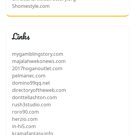
5homestyle.com
Links
mygamblingstory.com
majalahwekonews.com
2017hoganoutlet.com
pelmanec.com
domino99qq.net
directoryoftheweb.com
donttellashton.com
rush3studio.com
roro90.com
herzio.com
in-hi5.com
krainafantasy.info