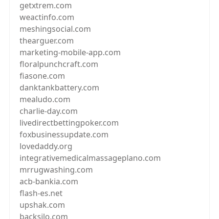
getxtrem.com
weactinfo.com
meshingsocial.com
thearguer.com
marketing-mobile-app.com
floralpunchcraft.com
fiasone.com
danktankbattery.com
mealudo.com
charlie-day.com
livedirectbettingpoker.com
foxbusinessupdate.com
lovedaddy.org
integrativemedicalmassageplano.com
mrrugwashing.com
acb-bankia.com
flash-es.net
upshak.com
backsilo.com