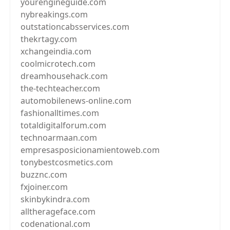
yourengineguide.com
nybreakings.com
outstationcabsservices.com
thekrtagy.com
xchangeindia.com
coolmicrotech.com
dreamhousehack.com
the-techteacher.com
automobilenews-online.com
fashionalltimes.com
totaldigitalforum.com
technoarmaan.com
empresasposicionamientoweb.com
tonybestcosmetics.com
buzznc.com
fxjoiner.com
skinbykindra.com
alltherageface.com
codenational.com