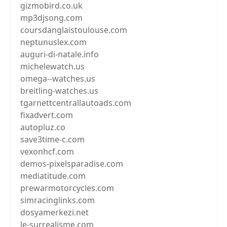
gizmobird.co.uk
mp3djsong.com
coursdanglaistoulouse.com
neptunuslex.com
auguri-di-natale.info
michelewatch.us
omega--watches.us
breitling-watches.us
tgarnettcentrallautoads.com
fixadvert.com
autopluz.co
save3time-c.com
vexonhcf.com
demos-pixelsparadise.com
mediatitude.com
prewarmotorcycles.com
simracinglinks.com
dosyamerkezi.net
le-surrealisme.com