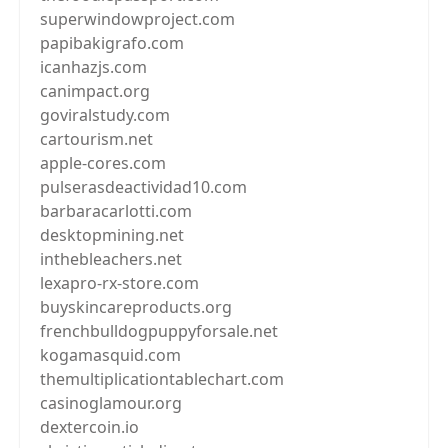
superwindowproject.com
papibakigrafo.com
icanhazjs.com
canimpact.org
goviralstudy.com
cartourism.net
apple-cores.com
pulserasdeactividad10.com
barbaracarlotti.com
desktopmining.net
inthebleachers.net
lexapro-rx-store.com
buyskincareproducts.org
frenchbulldogpuppyforsale.net
kogamasquid.com
themultiplicationtablechart.com
casinoglamour.org
dextercoin.io