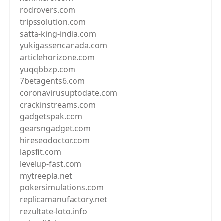
rodrovers.com
tripssolution.com
satta-king-india.com
yukigassencanada.com
articlehorizone.com
yuqqbbzp.com
7betagents6.com
coronavirusuptodate.com
crackinstreams.com
gadgetspak.com
gearsngadget.com
hireseodoctor.com
lapsfit.com
levelup-fast.com
mytreepla.net
pokersimulations.com
replicamanufactory.net
rezultate-loto.info