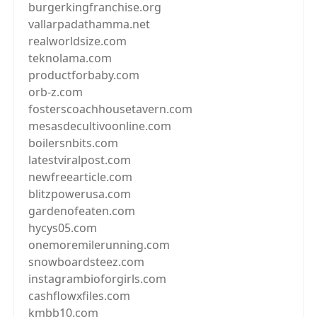
burgerkingfranchise.org
vallarpadathamma.net
realworldsize.com
teknolama.com
productforbaby.com
orb-z.com
fosterscoachhousetavern.com
mesasdecultivoonline.com
boilersnbits.com
latestviralpost.com
newfreearticle.com
blitzpowerusa.com
gardenofeaten.com
hycys05.com
onemoremilerunning.com
snowboardsteez.com
instagrambioforgirls.com
cashflowxfiles.com
kmbb10.com