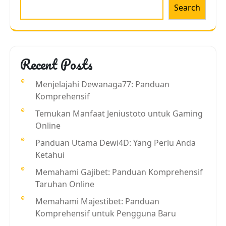
Search
Recent Posts
Menjelajahi Dewanaga77: Panduan
Komprehensif
Temukan Manfaat Jeniustoto untuk Gaming
Online
Panduan Utama Dewi4D: Yang Perlu Anda
Ketahui
Memahami Gajibet: Panduan Komprehensif
Taruhan Online
Memahami Majestibet: Panduan
Komprehensif untuk Pengguna Baru