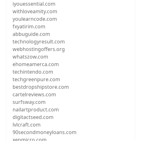
iyouessential.com
withloveamity.com
youlearncode.com
fxyatirim.com
abbuguide.com
technologyresult.com
webhostingoffers.org
whatszow.com
ehomeamerca.com
techintendo.com
techgreenpure.com
bestdropshipstore.com
cartelreviews.com
surfsway.com
nailartproduct.com
digitactseed.com
lvlcraft.com
90secondmoneyloans.com
xenmicro.com