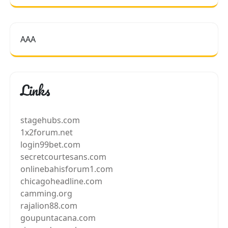
AAA
Links
stagehubs.com
1x2forum.net
login99bet.com
secretcourtesans.com
onlinebahisforum1.com
chicagoheadline.com
camming.org
rajalion88.com
goupuntacana.com