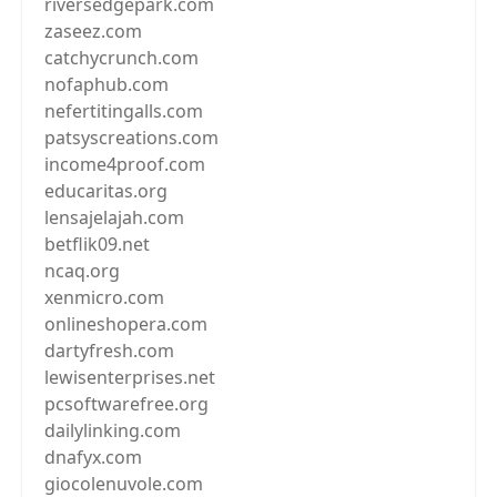
riversedgepark.com
zaseez.com
catchycrunch.com
nofaphub.com
nefertitingalls.com
patsyscreations.com
income4proof.com
educaritas.org
lensajelajah.com
betflik09.net
ncaq.org
xenmicro.com
onlineshopera.com
dartyfresh.com
lewisenterprises.net
pcsoftwarefree.org
dailylinking.com
dnafyx.com
giocolenuvole.com