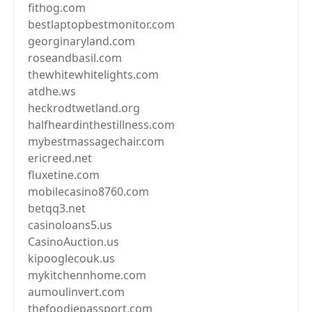
fithog.com
bestlaptopbestmonitor.com
georginaryland.com
roseandbasil.com
thewhitewhitelights.com
atdhe.ws
heckrodtwetland.org
halfheardinthestillness.com
mybestmassagechair.com
ericreed.net
fluxetine.com
mobilecasino8760.com
betqq3.net
casinoloans5.us
CasinoAuction.us
kipooglecouk.us
mykitchennhome.com
aumoulinvert.com
thefoodiepassport.com