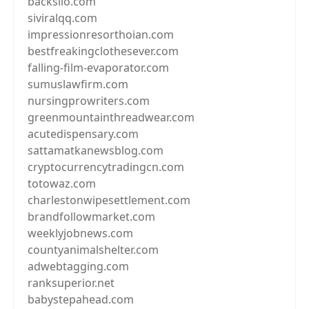
backsilo.com
siviralqq.com
impressionresorthoian.com
bestfreakingclothesever.com
falling-film-evaporator.com
sumuslawfirm.com
nursingprowriters.com
greenmountainthreadwear.com
acutedispensary.com
sattamatkanewsblog.com
cryptocurrencytradingcn.com
totowaz.com
charlestonwipesettlement.com
brandfollowmarket.com
weeklyjobnews.com
countyanimalshelter.com
adwebtagging.com
ranksuperior.net
babystepahead.com