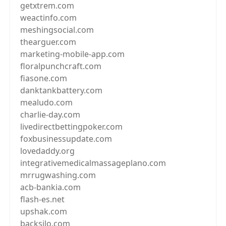
getxtrem.com
weactinfo.com
meshingsocial.com
thearguer.com
marketing-mobile-app.com
floralpunchcraft.com
fiasone.com
danktankbattery.com
mealudo.com
charlie-day.com
livedirectbettingpoker.com
foxbusinessupdate.com
lovedaddy.org
integrativemedicalmassageplano.com
mrrugwashing.com
acb-bankia.com
flash-es.net
upshak.com
backsilo.com