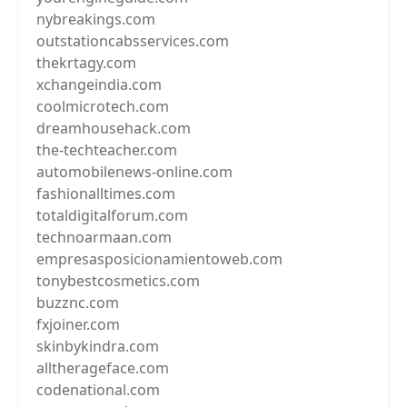
nybreakings.com
outstationcabsservices.com
thekrtagy.com
xchangeindia.com
coolmicrotech.com
dreamhousehack.com
the-techteacher.com
automobilenews-online.com
fashionalltimes.com
totaldigitalforum.com
technoarmaan.com
empresasposicionamientoweb.com
tonybestcosmetics.com
buzznc.com
fxjoiner.com
skinbykindra.com
alltherageface.com
codenational.com