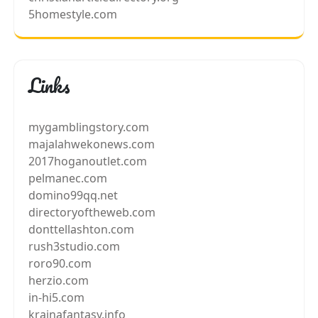
5homestyle.com
Links
mygamblingstory.com
majalahwekonews.com
2017hoganoutlet.com
pelmanec.com
domino99qq.net
directoryoftheweb.com
donttellashton.com
rush3studio.com
roro90.com
herzio.com
in-hi5.com
krainafantasy.info