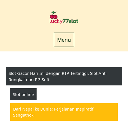
Skip
to
content
Menu
Menu
Slot Gacor Hari Ini dengan RTP Tertinggi, Slot Anti
Rungkat dari PG Soft
Slot online
Dari Nepal ke Dunia: Perjalanan Inspiratif
Sangathoki