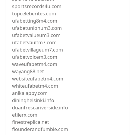
sportsrecords4u.com
topceleberites.com
ufabetting8m4.com
ufabetunionum3.com
ufabetvalueum3.com
ufabetvaultm7.com
ufabetvillageum7.com
ufabetvoicem3.com
waveufabetm4.com
wayang88.net
websiteufabetm4.com
whiteufabetm4.com
anikalappy.com
dininghelsinki.info
duanfrescariverside.info
etilerx.com
finestreplica.net
flounderandfumble.com