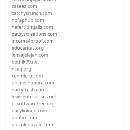
zaseez.com
catchycrunch.com
nofaphub.com
nefertitingalls.com
patsyscreations.com
income4proof.com
educaritas.org
lensajelajah.com
betflik09.net
ncaq.org
xenmicro.com
onlineshopera.com
dartyfresh.com
lewisenterprises.net
pcsoftwarefree.org
dailylinking.com
dnafyx.com
giocolenuvole.com