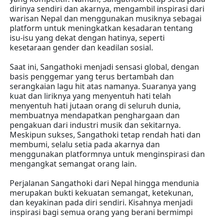
dirinya sendiri dan akarnya, mengambil inspirasi dari
warisan Nepal dan menggunakan musiknya sebagai
platform untuk meningkatkan kesadaran tentang
isu-isu yang dekat dengan hatinya, seperti
kesetaraan gender dan keadilan sosial.
Saat ini, Sangathoki menjadi sensasi global, dengan
basis penggemar yang terus bertambah dan
serangkaian lagu hit atas namanya. Suaranya yang
kuat dan liriknya yang menyentuh hati telah
menyentuh hati jutaan orang di seluruh dunia,
membuatnya mendapatkan penghargaan dan
pengakuan dari industri musik dan sekitarnya.
Meskipun sukses, Sangathoki tetap rendah hati dan
membumi, selalu setia pada akarnya dan
menggunakan platformnya untuk menginspirasi dan
mengangkat semangat orang lain.
Perjalanan Sangathoki dari Nepal hingga mendunia
merupakan bukti kekuatan semangat, ketekunan,
dan keyakinan pada diri sendiri. Kisahnya menjadi
inspirasi bagi semua orang yang berani bermimpi