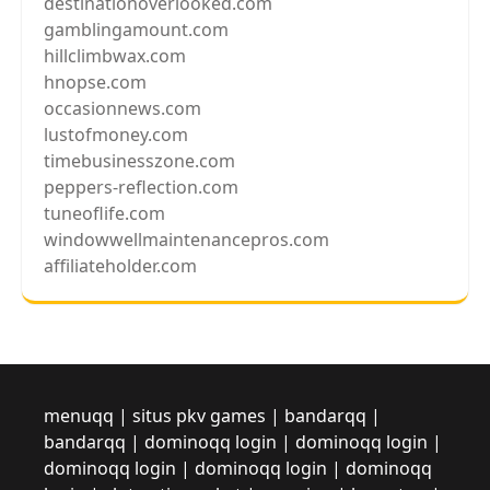
destinationoverlooked.com
gamblingamount.com
hillclimbwax.com
hnopse.com
occasionnews.com
lustofmoney.com
timebusinesszone.com
peppers-reflection.com
tuneoflife.com
windowwellmaintenancepros.com
affiliateholder.com
menuqq
|
situs pkv games
|
bandarqq
|
bandarqq
|
dominoqq login
|
dominoqq login
|
dominoqq login
|
dominoqq login
|
dominoqq