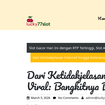
Skip
to
content
Hom
Slot Gacor Hari Ini dengan RTP Tertinggi, Slot 
Dari Ketidakjelasan Internet hingga Ketenara
Dari Ketidakjelasa
Viral: Bangkitnya 
March 5, 2026
No Comments
admin@lucky7