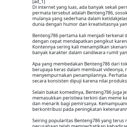
[ad_1]
Di internet yang luas, ada banyak sekali 
permata tersebut adalah Benteng786, sosok m
mulanya yang sederhana dalam ketidakjelas
dunia dengan humor dan kreativitasnya yan
Benteng786 pertama kali menjadi terkenal di
dengan cepat mendapatkan pengikut karena 
Kontennya sering kali menampilkan skenar
banyak karakter dalam sandiwara rumit ya
Apa yang membedakan Benteng786 dari tokoh
berupaya keras dalam membuat videonya, 
menyempurnakan penampilannya. Perhatian te
secara konsisten dipuji karena nilai produ
Selain bakat komedinya, Benteng786 juga jel
memasukkan peristiwa terkini dan meme ke
dan menarik bagi pemirsanya. Kemampuanny
berkontribusi pada peningkatan ketenarann
Seiring popularitas Benteng786 yang terus
perusahaan telah memperhatikan kehadiran