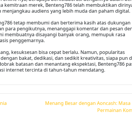
ga kemitraan merek, Benteng786 telah membuktikan diriny
in menjangkau audiens yang lebih muda dan paham digital.
ng786 tetap membumi dan berterima kasih atas dukungan
gan para pengikutnya, menanggapi komentar dan pesan de
ini membuatnya disayangi banyak orang, memupuk rasa
basis penggemarnya.
ang, kesuksesan bisa cepat berlalu. Namun, popularitas
ngan bakat, dedikasi, dan sedikit kreativitas, siapa pun 
endobrak batasan dan menantang ekspektasi, Benteng786 pa
i internet tercinta di tahun-tahun mendatang.
nia
Menang Besar dengan Aoncash: Masa
Permainan Komp