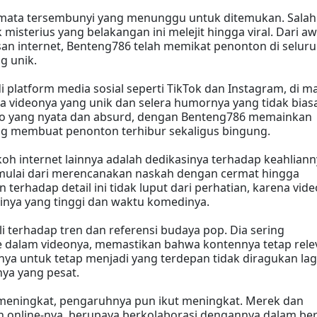
permata tersembunyi yang menunggu untuk ditemukan. Salah
isterius yang belakangan ini melejit hingga viral. Dari aw
an internet, Benteng786 telah memikat penonton di selur
g unik.
 platform media sosial seperti TikTok dan Instagram, di m
videonya yang unik dan selera humornya yang tidak biasa
io yang nyata dan absurd, dengan Benteng786 memainkan
ng membuat penonton terhibur sekaligus bingung.
 internet lainnya adalah dedikasinya terhadap keahliann
mulai dari merencanakan naskah dengan cermat hingga
rhadap detail ini tidak luput dari perhatian, karena vid
ksinya yang tinggi dan waktu komedinya.
i terhadap tren dan referensi budaya pop. Dia sering
 dalam videonya, memastikan bahwa kontennya tetap rele
a untuk tetap menjadi yang terdepan tidak diragukan lag
ya yang pesat.
 meningkat, pengaruhnya pun ikut meningkat. Merek dan
 online-nya, berupaya berkolaborasi dengannya dalam be