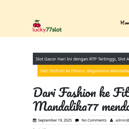
Skip
to
content
Hom
Slot Gacor Hari Ini dengan RTP Tertinggi, Slot 
Dari Fashion ke Fitness: Bagaimana Mandali
Dari Fashion ke Fi
Mandalika77 mendom
September 19, 2025
No Comments
admin@l