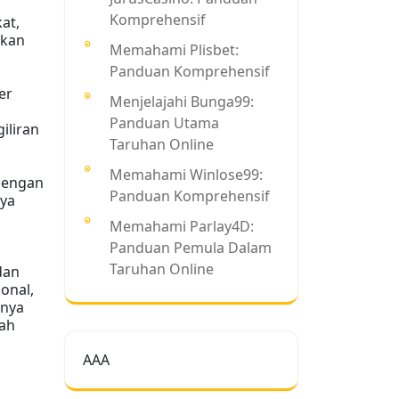
Komprehensif
at,
tkan
Memahami Plisbet:
Panduan Komprehensif
er
Menjelajahi Bunga99:
Panduan Utama
iliran
Taruhan Online
Memahami Winlose99:
dengan
Panduan Komprehensif
nya
Memahami Parlay4D:
Panduan Pemula Dalam
Taruhan Online
dan
onal,
nnya
lah
AAA