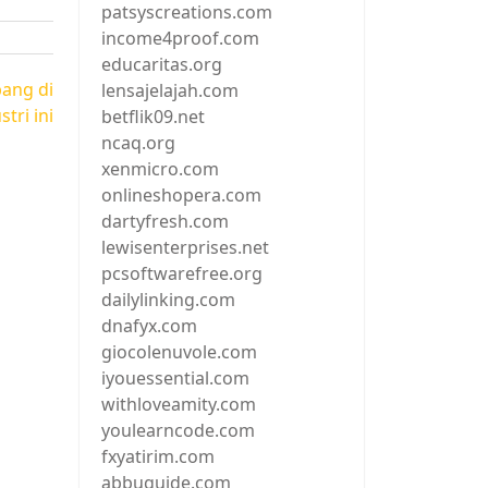
patsyscreations.com
income4proof.com
educaritas.org
bang di
lensajelajah.com
stri ini
betflik09.net
ncaq.org
xenmicro.com
onlineshopera.com
dartyfresh.com
lewisenterprises.net
pcsoftwarefree.org
dailylinking.com
dnafyx.com
giocolenuvole.com
iyouessential.com
withloveamity.com
youlearncode.com
fxyatirim.com
abbuguide.com