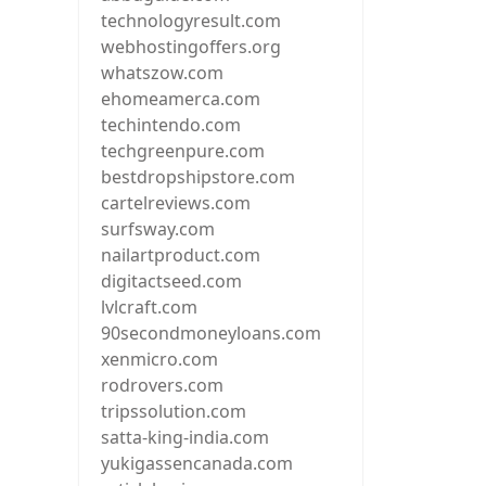
technologyresult.com
webhostingoffers.org
whatszow.com
ehomeamerca.com
techintendo.com
techgreenpure.com
bestdropshipstore.com
cartelreviews.com
surfsway.com
nailartproduct.com
digitactseed.com
lvlcraft.com
90secondmoneyloans.com
xenmicro.com
rodrovers.com
tripssolution.com
satta-king-india.com
yukigassencanada.com