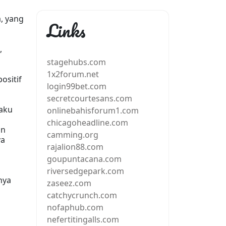
, yang
Links
,
stagehubs.com
1x2forum.net
ositif
login99bet.com
secretcourtesans.com
aku
onlinebahisforum1.com
chicagoheadline.com
an
camming.org
ya
rajalion88.com
goupuntacana.com
riversedgepark.com
nya
zaseez.com
catchycrunch.com
nofaphub.com
nefertitingalls.com