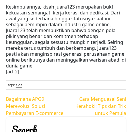
Kesimpulannya, kisah Juara123 merupakan bukti
kekuatan semangat, kerja keras, dan dedikasi. Dari
awal yang sederhana hingga statusnya saat ini
sebagai pemimpin dalam industri game online,
Juara123 telah membuktikan bahwa dengan pola
pikir yang benar dan komitmen terhadap
keunggulan, segala sesuatu mungkin terjadi. Seiring
mereka terus tumbuh dan berkembang, Juara123
pasti akan menginspirasi generasi perusahaan game
online berikutnya dan meninggalkan warisan abadi di
dunia game.
[ad_2]
Tags:
slot
Post
Bagaimana APG9
Cara Menguasai Seni
navigation
Merevolusi Solusi
Kerahoki: Tips dan Trik
Pembayaran E-commerce
untuk Pemula
Search