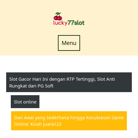
Skip
to
content
Menu
Menu
Slot Gacor Hari Ini dengan RTP Tertinggi, Slot Anti
Rungkat dari PG Soft
Slot online
Dari Awal yang Sederhana hingga Kesuksesan Game
Online: Kisah Juara123