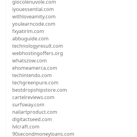
giocolenuvole.com
iyouessential.com
withloveamity.com
youlearncode.com
fxyatirim.com
abbuguide.com
technologyresult.com
webhostingoffers.org
whatszow.com
ehomeamerca.com
techintendo.com
techgreenpure.com
bestdropshipstore.com
cartelreviews.com
surfsway.com
nailartproduct.com
digitactseed.com
lvlcraft.com
90secondmoneyloans.com