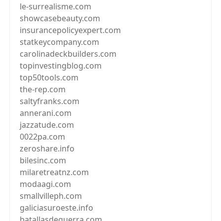
le-surrealisme.com
showcasebeauty.com
insurancepolicyexpert.com
statkeycompany.com
carolinadeckbuilders.com
topinvestingblog.com
top50tools.com
the-rep.com
saltyfranks.com
annerani.com
jazzatude.com
0022pa.com
zeroshare.info
bilesinc.com
milaretreatnz.com
modaagi.com
smallvilleph.com
galiciasuroeste.info
batallasdeguerra.com