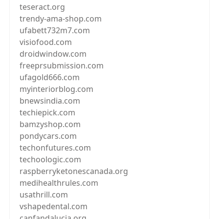
teseract.org
trendy-ama-shop.com
ufabett732m7.com
visiofood.com
droidwindow.com
freeprsubmission.com
ufagold666.com
myinteriorblog.com
bnewsindia.com
techiepick.com
bamzyshop.com
pondycars.com
techonfutures.com
techoologic.com
raspberryketonescanada.org
medihealthrules.com
usathrill.com
vshapedental.com
canfandalucia.org