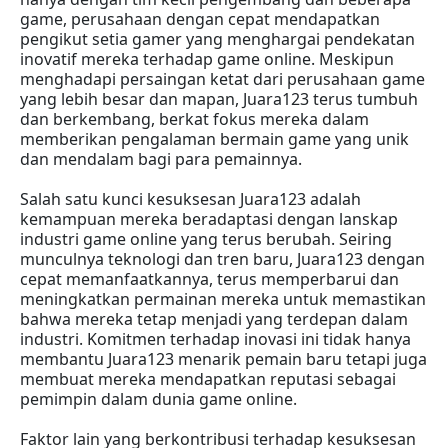
game, perusahaan dengan cepat mendapatkan
pengikut setia gamer yang menghargai pendekatan
inovatif mereka terhadap game online. Meskipun
menghadapi persaingan ketat dari perusahaan game
yang lebih besar dan mapan, Juara123 terus tumbuh
dan berkembang, berkat fokus mereka dalam
memberikan pengalaman bermain game yang unik
dan mendalam bagi para pemainnya.
Salah satu kunci kesuksesan Juara123 adalah
kemampuan mereka beradaptasi dengan lanskap
industri game online yang terus berubah. Seiring
munculnya teknologi dan tren baru, Juara123 dengan
cepat memanfaatkannya, terus memperbarui dan
meningkatkan permainan mereka untuk memastikan
bahwa mereka tetap menjadi yang terdepan dalam
industri. Komitmen terhadap inovasi ini tidak hanya
membantu Juara123 menarik pemain baru tetapi juga
membuat mereka mendapatkan reputasi sebagai
pemimpin dalam dunia game online.
Faktor lain yang berkontribusi terhadap kesuksesan