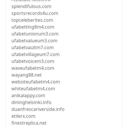
splendifulous.com
sportsrecords4u.com
topceleberites.com
ufabetting8m4.com
ufabetunionum3.com
ufabetvalueum3.com
ufabetvaultm7.com
ufabetvillageum7.com
ufabetvoicem3.com
waveufabetm4.com
wayang88.net
websiteufabetm4.com
whiteufabetm4.com
anikalappy.com
dininghelsinki.info
duanfrescariverside.info
etilerx.com
finestreplica.net