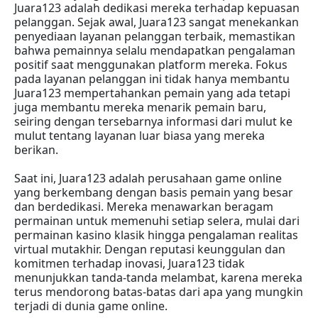
Juara123 adalah dedikasi mereka terhadap kepuasan
pelanggan. Sejak awal, Juara123 sangat menekankan
penyediaan layanan pelanggan terbaik, memastikan
bahwa pemainnya selalu mendapatkan pengalaman
positif saat menggunakan platform mereka. Fokus
pada layanan pelanggan ini tidak hanya membantu
Juara123 mempertahankan pemain yang ada tetapi
juga membantu mereka menarik pemain baru,
seiring dengan tersebarnya informasi dari mulut ke
mulut tentang layanan luar biasa yang mereka
berikan.
Saat ini, Juara123 adalah perusahaan game online
yang berkembang dengan basis pemain yang besar
dan berdedikasi. Mereka menawarkan beragam
permainan untuk memenuhi setiap selera, mulai dari
permainan kasino klasik hingga pengalaman realitas
virtual mutakhir. Dengan reputasi keunggulan dan
komitmen terhadap inovasi, Juara123 tidak
menunjukkan tanda-tanda melambat, karena mereka
terus mendorong batas-batas dari apa yang mungkin
terjadi di dunia game online.