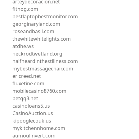
arteydecoracion.net
fithog.com
bestlaptopbestmonitor.com
georginaryland.com
roseandbasil.com
thewhitewhitelights.com
atdhe.ws
heckrodtwetland.org
halfheardinthestillness.com
mybestmassagechair.com
ericreed.net
fluxetine.com
mobilecasino8760.com
betqq3.net
casinoloans5.us
CasinoAuction.us
kipooglecouk.us
mykitchennhome.com
aumoulinvert.com