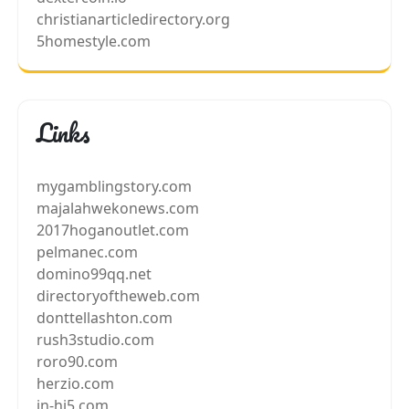
christianarticledirectory.org
5homestyle.com
Links
mygamblingstory.com
majalahwekonews.com
2017hoganoutlet.com
pelmanec.com
domino99qq.net
directoryoftheweb.com
donttellashton.com
rush3studio.com
roro90.com
herzio.com
in-hi5.com