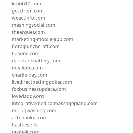
kmbb10.com
getxtrem.com
weactinfo.com
meshingsocial.com
thearguer.com
marketing-mobile-app.com
floralpunchcraft.com
fiasone.com
danktankbattery.com
mealudo.com
charlie-day.com
livedirectbettingpoker.com
foxbusinessupdate.com
lovedaddy.org
integrativemedicalmassageplano.com
mrrugwashing.com
acb-bankia.com
flash-es.net
upshak.com