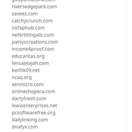
riversedgepark.com
zaseez.com
catchycrunch.com
nofaphub.com
nefertitingalls.com
patsyscreations.com
income4proof.com
educaritas.org
lensajelajah.com
betflik09.net
ncaq.org
xenmicro.com
onlineshopera.com
dartyfresh.com
lewisenterprises.net
pcsoftwarefree.org
dailylinking.com
dnafyx.com