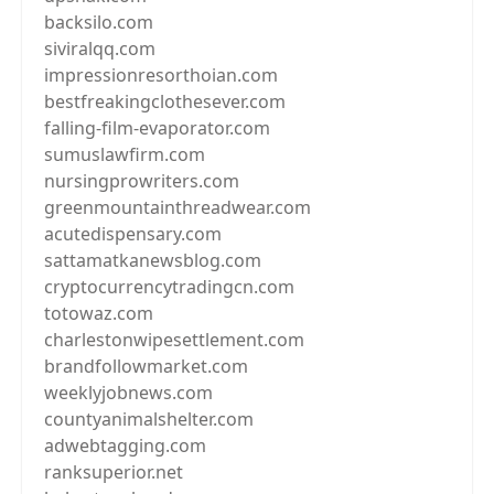
backsilo.com
siviralqq.com
impressionresorthoian.com
bestfreakingclothesever.com
falling-film-evaporator.com
sumuslawfirm.com
nursingprowriters.com
greenmountainthreadwear.com
acutedispensary.com
sattamatkanewsblog.com
cryptocurrencytradingcn.com
totowaz.com
charlestonwipesettlement.com
brandfollowmarket.com
weeklyjobnews.com
countyanimalshelter.com
adwebtagging.com
ranksuperior.net