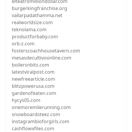
elteatromilliondollar.com
burgerkingfranchise.org
vallarpadathamma.net
realworldsize.com
teknolama.com
productforbaby.com
orb-z.com
fosterscoachhousetavern.com
mesasdecultivoonline.com
boilersnbits.com
latestviralpost.com
newfreearticle.com
blitzpowerusa.com
gardenofeaten.com
hycys05.com
onemoremilerunning.com
snowboardsteez.com
instagrambioforgirls.com
cashflowxfiles.com