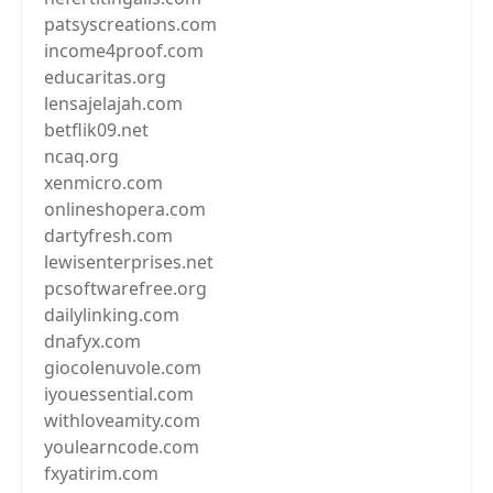
patsyscreations.com
income4proof.com
educaritas.org
lensajelajah.com
betflik09.net
ncaq.org
xenmicro.com
onlineshopera.com
dartyfresh.com
lewisenterprises.net
pcsoftwarefree.org
dailylinking.com
dnafyx.com
giocolenuvole.com
iyouessential.com
withloveamity.com
youlearncode.com
fxyatirim.com