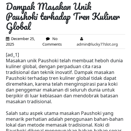
Dampak Masakan Unik
Paushoki terhadap Tren Kuliner
Global
December 25,
No
2025
Comments
admin@lucky77slot.org
[ad_1]
Masakan unik Paushoki telah membuat heboh dunia
kuliner global, dengan perpaduan cita rasa
tradisional dan teknik inovatif. Dampak masakan
Paushoki terhadap tren kuliner global tidak dapat
diremehkan, karena telah menginspirasi para koki
dan penggemar makanan di seluruh dunia untuk
berpikir di luar kebiasaan dan mendobrak batasan
masakan tradisional.
Salah satu aspek utama masakan Paushoki yang
menarik perhatian adalah penggunaan bahan-bahan
lokal dan metode memasak tradisional. Koki di
Paushoki dikenal menggunakan bahan-bahan segar