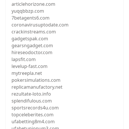
articlehorizone.com
yuqqbbzp.com
7betagents6.com
coronavirusuptodate.com
crackinstreams.com
gadgetspak.com
gearsngadget.com
hireseodoctor.com
lapsfit.com
levelup-fast.com
mytreepla.net
pokersimulations.com
replicamanufactory.net
rezultate-loto.info
splendifulous.com
sportsrecords4u.com
topceleberites.com
ufabetting8m4.com
ufabetunionum3.com