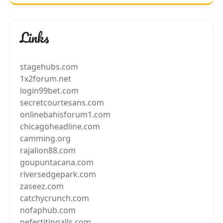
Links
stagehubs.com
1x2forum.net
login99bet.com
secretcourtesans.com
onlinebahisforum1.com
chicagoheadline.com
camming.org
rajalion88.com
goupuntacana.com
riversedgepark.com
zaseez.com
catchycrunch.com
nofaphub.com
nefertitingalls.com