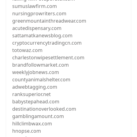
sumuslawfirm.com
nursingprowriters.com
greenmountainthreadwear.com
acutedispensary.com
sattamatkanewsblog.com
cryptocurrencytradingcn.com
totowaz.com
charlestonwipesettlement.com
brandfollowmarket.com
weeklyjobnews.com
countyanimalshelter.com
adwebtagging.com
ranksuperior.net
babystepahead.com
destinationoverlooked.com
gamblingamount.com
hillclimbwax.com
hnopse.com