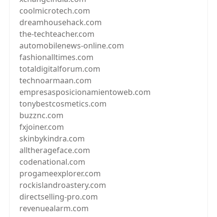
coolmicrotech.com
dreamhousehack.com
the-techteacher.com
automobilenews-online.com
fashionalltimes.com
totaldigitalforum.com
technoarmaan.com
empresasposicionamientoweb.com
tonybestcosmetics.com
buzznc.com
fxjoiner.com
skinbykindra.com
alltherageface.com
codenational.com
progameexplorer.com
rockislandroastery.com
directselling-pro.com
revenuealarm.com