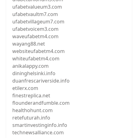
ufabetvalueum3.com
ufabetvaultm7.com
ufabetvillageum7.com
ufabetvoicem3.com
waveufabetm4.com
wayang88.net
websiteufabetm4.com
whiteufabetm4.com
anikalappy.com
dininghelsinki.info
duanfrescariverside.info
etilerx.com
finestreplica.net
flounderandfumble.com
healthohunt.com
retefuturah.info
smartinvestinginfo.info
technewsalliance.com