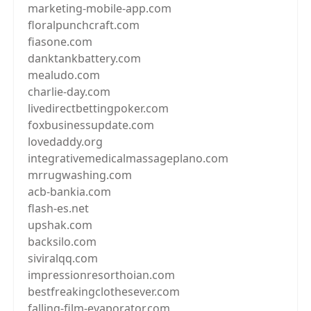
marketing-mobile-app.com
floralpunchcraft.com
fiasone.com
danktankbattery.com
mealudo.com
charlie-day.com
livedirectbettingpoker.com
foxbusinessupdate.com
lovedaddy.org
integrativemedicalmassageplano.com
mrrugwashing.com
acb-bankia.com
flash-es.net
upshak.com
backsilo.com
siviralqq.com
impressionresorthoian.com
bestfreakingclothesever.com
falling-film-evaporator.com