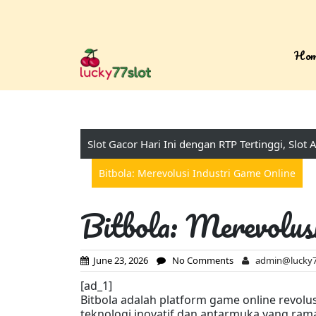
Skip
to
content
Hom
Slot Gacor Hari Ini dengan RTP Tertinggi, Slot 
Bitbola: Merevolusi Industri Game Online
Bitbola: Merevolus
June 23, 2026
No Comments
admin@lucky7
[ad_1]
Bitbola adalah platform game online revo
teknologi inovatif dan antarmuka yang ram