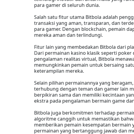
para gamer di seluruh dunia.
Salah satu fitur utama Bitbola adalah peng
transaksi yang aman, transparan, dan terde
para gamer. Dengan blockchain, pemain dap
mereka aman dan terlindungi.
Fitur lain yang membedakan Bitbola dari pl
Dari permainan kasino klasik seperti poker 
pengalaman realitas virtual, Bitbola menawa
memungkinkan pemain untuk bersaing satu
keterampilan mereka.
Selain pilihan permainannya yang beragam,
terhubung dengan teman dan gamer lain mel
berpikiran sama dan memiliki kecintaan ya
ekstra pada pengalaman bermain game dan
Bitbola juga berkomitmen terhadap permai
algoritme canggih untuk memastikan bahwa
memberikan pemain kesempatan bermain yan
permainan yang bertanggung jawab dan m