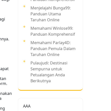
Menjelajahi Bunga99:
Panduan Utama
agi
Taruhan Online
Memahami Winlose99:
Panduan Komprehensif
nnya.
Memahami Parlay4D:
Panduan Pemula Dalam
Taruhan Online
Pulaujudi: Destinasi
dapat
Sempurna untuk
Petualangan Anda
atan
Berikutnya
orm.
unakan
a
AAA
ang