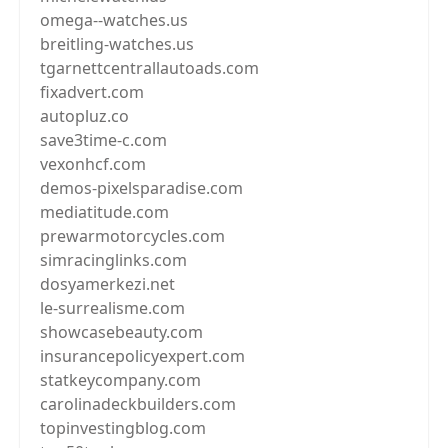
omega--watches.us
breitling-watches.us
tgarnettcentrallautoads.com
fixadvert.com
autopluz.co
save3time-c.com
vexonhcf.com
demos-pixelsparadise.com
mediatitude.com
prewarmotorcycles.com
simracinglinks.com
dosyamerkezi.net
le-surrealisme.com
showcasebeauty.com
insurancepolicyexpert.com
statkeycompany.com
carolinadeckbuilders.com
topinvestingblog.com