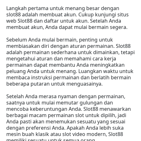
Langkah pertama untuk menang besar dengan
slot88 adalah membuat akun. Cukup kunjungi situs
web Slot88 dan daftar untuk akun. Setelah Anda
membuat akun, Anda dapat mulai bermain segera.
Sebelum Anda mulai bermain, penting untuk
membiasakan diri dengan aturan permainan. Slot88
adalah permainan sederhana untuk dimainkan, tetapi
mengetahui aturan dan memahami cara kerja
permainan dapat membantu Anda meningkatkan
peluang Anda untuk menang. Luangkan waktu untuk
membaca instruksi permainan dan berlatih bermain
beberapa putaran untuk menguasainya.
Setelah Anda merasa nyaman dengan permainan,
saatnya untuk mulai memutar gulungan dan
mencoba keberuntungan Anda. Slot88 menawarkan
berbagai macam permainan slot untuk dipilih, jadi
Anda pasti akan menemukan sesuatu yang sesuai
dengan preferensi Anda. Apakah Anda lebih suka
mesin buah klasik atau slot video modern, Slot88
memiliki sesuatu untuk semua orang.