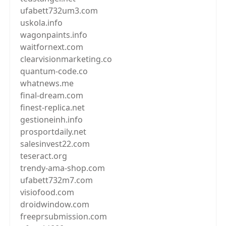
ufabett732um3.com
uskola.info
wagonpaints.info
waitfornext.com
clearvisionmarketing.co
quantum-code.co
whatnews.me
final-dream.com
finest-replica.net
gestioneinh.info
prosportdaily.net
salesinvest22.com
teseract.org
trendy-ama-shop.com
ufabett732m7.com
visiofood.com
droidwindow.com
freeprsubmission.com