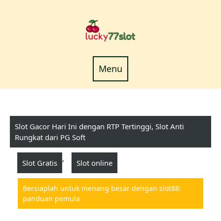
Skip
to
content
Menu
Menu
Slot Gacor Hari Ini dengan RTP Tertinggi, Slot Anti
Rungkat dari PG Soft
,
Slot Gratis
Slot online
Bersiaplah untuk menang besar dengan slot88:
panduan pemula