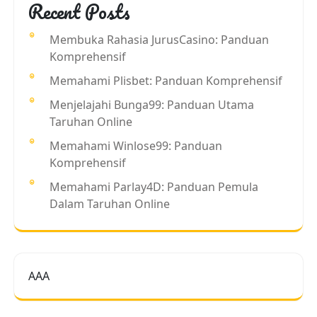
Recent Posts
Membuka Rahasia JurusCasino: Panduan
Komprehensif
Memahami Plisbet: Panduan Komprehensif
Menjelajahi Bunga99: Panduan Utama
Taruhan Online
Memahami Winlose99: Panduan
Komprehensif
Memahami Parlay4D: Panduan Pemula
Dalam Taruhan Online
AAA