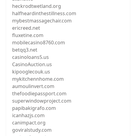
heckrodtwetland.org
halfheardinthestillness.com
mybestmassagechair.com
ericreed.net
fluxetine.com
mobilecasino8760.com
betqq3.net
casinoloans5.us
CasinoAuction.us
kipooglecouk.us
mykitchennhome.com
aumoulinvert.com
thefoodiepassport.com
superwindowproject.com
papibakigrafo.com
icanhazjs.com
canimpact.org
goviralstudy.com