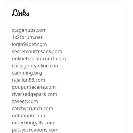
Links
stagehubs.com
1x2forum.net
login99bet.com
secretcourtesans.com
onlinebahisforum1.com
chicagoheadline.com
camming.org
rajalion88.com
goupuntacana.com
riversedgepark.com
zaseez.com
catchycrunch.com
nofaphub.com
nefertitingalls.com
patsyscreations.com