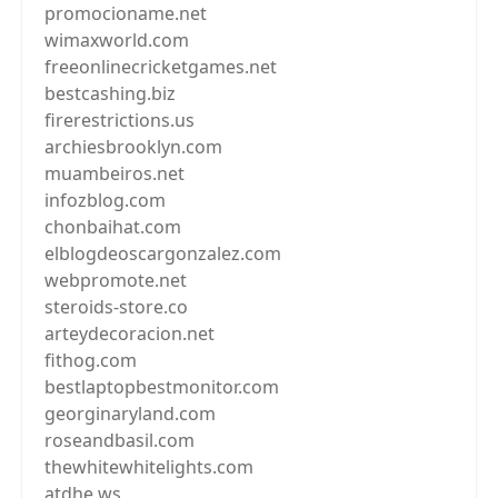
promocioname.net
wimaxworld.com
freeonlinecricketgames.net
bestcashing.biz
firerestrictions.us
archiesbrooklyn.com
muambeiros.net
infozblog.com
chonbaihat.com
elblogdeoscargonzalez.com
webpromote.net
steroids-store.co
arteydecoracion.net
fithog.com
bestlaptopbestmonitor.com
georginaryland.com
roseandbasil.com
thewhitewhitelights.com
atdhe.ws