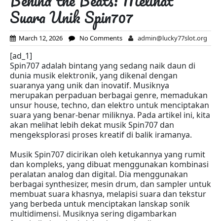
Behind the Beats: Melihat
Suara Unik Spin707
March 12, 2026
No Comments
admin@lucky77slot.org
[ad_1]
Spin707 adalah bintang yang sedang naik daun di
dunia musik elektronik, yang dikenal dengan
suaranya yang unik dan inovatif. Musiknya
merupakan perpaduan berbagai genre, memadukan
unsur house, techno, dan elektro untuk menciptakan
suara yang benar-benar miliknya. Pada artikel ini, kita
akan melihat lebih dekat musik Spin707 dan
mengeksplorasi proses kreatif di balik iramanya.
Musik Spin707 dicirikan oleh ketukannya yang rumit
dan kompleks, yang dibuat menggunakan kombinasi
peralatan analog dan digital. Dia menggunakan
berbagai synthesizer, mesin drum, dan sampler untuk
membuat suara khasnya, melapisi suara dan tekstur
yang berbeda untuk menciptakan lanskap sonik
multidimensi. Musiknya sering digambarkan