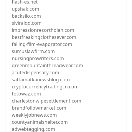
flash-es.net
upshak.com
backsilo.com
siviralqq.com
impressionresorthoian.com
bestfreakingclothesever.com
falling-film-evaporator.com
sumuslawfirm.com
nursingprowriters.com
greenmountainthreadwear.com
acutedispensary.com
sattamatkanewsblog.com
cryptocurrencytradingcn.com
totowaz.com
charlestonwipesettlement.com
brandfollowmarket.com
weeklyjobnews.com
countyanimalshelter.com
adwebtagging.com