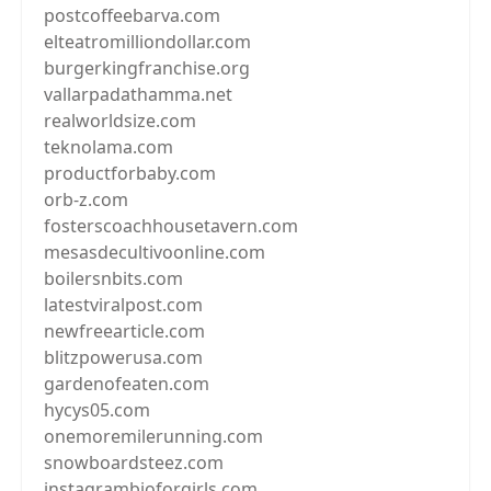
postcoffeebarva.com
elteatromilliondollar.com
burgerkingfranchise.org
vallarpadathamma.net
realworldsize.com
teknolama.com
productforbaby.com
orb-z.com
fosterscoachhousetavern.com
mesasdecultivoonline.com
boilersnbits.com
latestviralpost.com
newfreearticle.com
blitzpowerusa.com
gardenofeaten.com
hycys05.com
onemoremilerunning.com
snowboardsteez.com
instagrambioforgirls.com