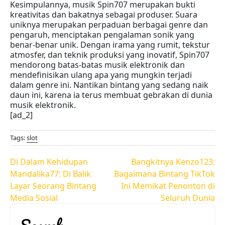
Kesimpulannya, musik Spin707 merupakan bukti
kreativitas dan bakatnya sebagai produser. Suara
uniknya merupakan perpaduan berbagai genre dan
pengaruh, menciptakan pengalaman sonik yang
benar-benar unik. Dengan irama yang rumit, tekstur
atmosfer, dan teknik produksi yang inovatif, Spin707
mendorong batas-batas musik elektronik dan
mendefinisikan ulang apa yang mungkin terjadi
dalam genre ini. Nantikan bintang yang sedang naik
daun ini, karena ia terus membuat gebrakan di dunia
musik elektronik.
[ad_2]
Tags:
slot
Post
Di Dalam Kehidupan
Bangkitnya Kenzo123:
navigation
Mandalika77: Di Balik
Bagaimana Bintang TikTok
Layar Seorang Bintang
Ini Memikat Penonton di
Media Sosial
Seluruh Dunia