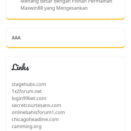
Menang Besar dengan Pilihan Permainan
Maxwin88 yang Mengesankan
AAA
Links
stagehubs.com
1x2forum.net
login99bet.com
secretcourtesans.com
onlinebahisforum1.com
chicagoheadline.com
camming.org