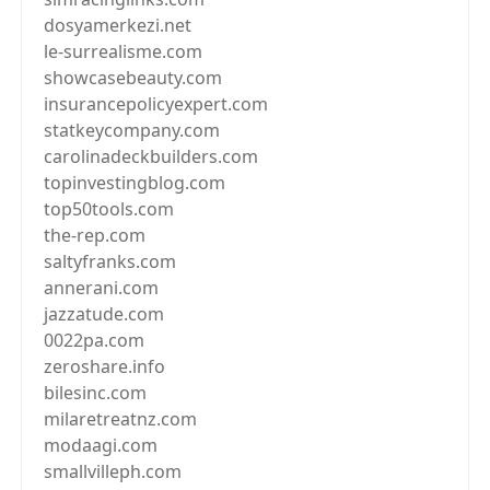
dosyamerkezi.net
le-surrealisme.com
showcasebeauty.com
insurancepolicyexpert.com
statkeycompany.com
carolinadeckbuilders.com
topinvestingblog.com
top50tools.com
the-rep.com
saltyfranks.com
annerani.com
jazzatude.com
0022pa.com
zeroshare.info
bilesinc.com
milaretreatnz.com
modaagi.com
smallvilleph.com