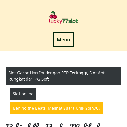
Skip
to
content
Menu
Menu
Slot Gacor Hari Ini dengan RTP Tertinggi, Slot Anti
Rungkat dari PG Soft
Slot online
Behind the Beats: Melihat Suara Unik Spin707