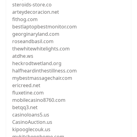
steroids-store.co
arteydecoracion.net
fithog.com
bestlaptopbestmonitor.com
georginaryland.com
roseandbasil.com
thewhitewhitelights.com
atdhe.ws
heckrodtwetland.org
halfheardinthestillness.com
mybestmassagechair.com
ericreed.net
fluxetine.com
mobilecasino8760.com
betqq3.net
casinoloans5.us
CasinoAuction.us
kipooglecouk.us
mykitchennhome.com