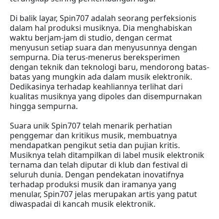
Di balik layar, Spin707 adalah seorang perfeksionis
dalam hal produksi musiknya. Dia menghabiskan
waktu berjam-jam di studio, dengan cermat
menyusun setiap suara dan menyusunnya dengan
sempurna. Dia terus-menerus bereksperimen
dengan teknik dan teknologi baru, mendorong batas-
batas yang mungkin ada dalam musik elektronik.
Dedikasinya terhadap keahliannya terlihat dari
kualitas musiknya yang dipoles dan disempurnakan
hingga sempurna.
Suara unik Spin707 telah menarik perhatian
penggemar dan kritikus musik, membuatnya
mendapatkan pengikut setia dan pujian kritis.
Musiknya telah ditampilkan di label musik elektronik
ternama dan telah diputar di klub dan festival di
seluruh dunia. Dengan pendekatan inovatifnya
terhadap produksi musik dan iramanya yang
menular, Spin707 jelas merupakan artis yang patut
diwaspadai di kancah musik elektronik.