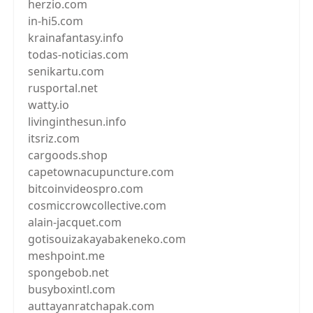
herzio.com
in-hi5.com
krainafantasy.info
todas-noticias.com
senikartu.com
rusportal.net
watty.io
livinginthesun.info
itsriz.com
cargoods.shop
capetownacupuncture.com
bitcoinvideospro.com
cosmiccrowcollective.com
alain-jacquet.com
gotisouizakayabakeneko.com
meshpoint.me
spongebob.net
busyboxintl.com
auttayanratchapak.com