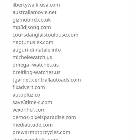
libertywalk-usa.com
australiamovie.net
gizmobird.co.uk
mp3djsong.com
coursdanglaistoulouse.com
neptunuslex.com
auguri-di-natale.info
michelewatch.us
omega--watches.us
breitling-watches.us
tgarnettcentrallautoads.com
fixadvert.com
autopluz.co
save3time-c.com
vexonhcf.com
demos-pixelsparadise.com
mediatitude.com
prewarmotorcycles.com
simracinglinks.com