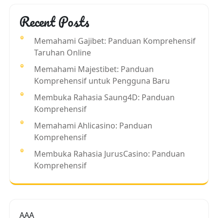
Recent Posts
Memahami Gajibet: Panduan Komprehensif
Taruhan Online
Memahami Majestibet: Panduan
Komprehensif untuk Pengguna Baru
Membuka Rahasia Saung4D: Panduan
Komprehensif
Memahami Ahlicasino: Panduan
Komprehensif
Membuka Rahasia JurusCasino: Panduan
Komprehensif
AAA