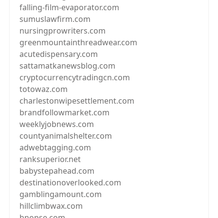
falling-film-evaporator.com
sumuslawfirm.com
nursingprowriters.com
greenmountainthreadwear.com
acutedispensary.com
sattamatkanewsblog.com
cryptocurrencytradingcn.com
totowaz.com
charlestonwipesettlement.com
brandfollowmarket.com
weeklyjobnews.com
countyanimalshelter.com
adwebtagging.com
ranksuperior.net
babystepahead.com
destinationoverlooked.com
gamblingamount.com
hillclimbwax.com
hnopse.com