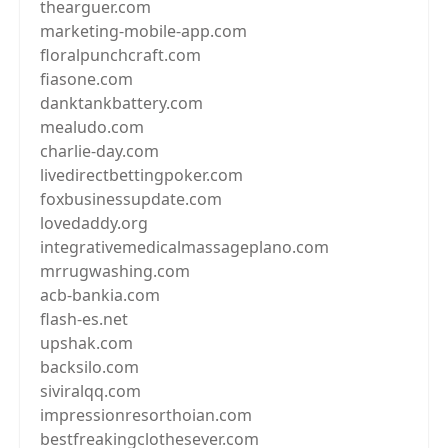
thearguer.com
marketing-mobile-app.com
floralpunchcraft.com
fiasone.com
danktankbattery.com
mealudo.com
charlie-day.com
livedirectbettingpoker.com
foxbusinessupdate.com
lovedaddy.org
integrativemedicalmassageplano.com
mrrugwashing.com
acb-bankia.com
flash-es.net
upshak.com
backsilo.com
siviralqq.com
impressionresorthoian.com
bestfreakingclothesever.com