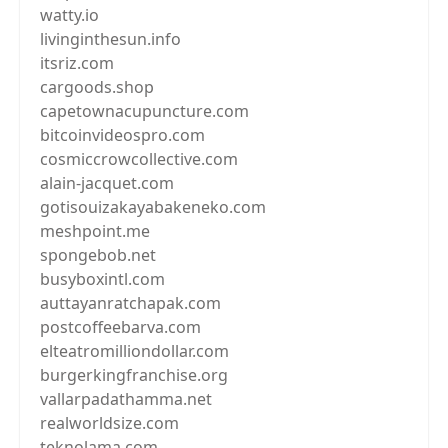
watty.io
livinginthesun.info
itsriz.com
cargoods.shop
capetownacupuncture.com
bitcoinvideospro.com
cosmiccrowcollective.com
alain-jacquet.com
gotisouizakayabakeneko.com
meshpoint.me
spongebob.net
busyboxintl.com
auttayanratchapak.com
postcoffeebarva.com
elteatromilliondollar.com
burgerkingfranchise.org
vallarpadathamma.net
realworldsize.com
teknolama.com