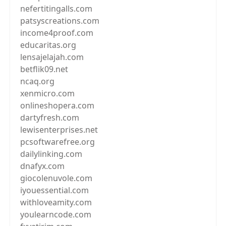
nefertitingalls.com
patsyscreations.com
income4proof.com
educaritas.org
lensajelajah.com
betflik09.net
ncaq.org
xenmicro.com
onlineshopera.com
dartyfresh.com
lewisenterprises.net
pcsoftwarefree.org
dailylinking.com
dnafyx.com
giocolenuvole.com
iyouessential.com
withloveamity.com
youlearncode.com