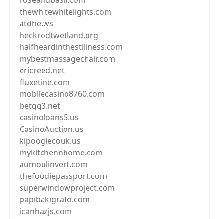
roseandbasil.com
thewhitewhitelights.com
atdhe.ws
heckrodtwetland.org
halfheardinthestillness.com
mybestmassagechair.com
ericreed.net
fluxetine.com
mobilecasino8760.com
betqq3.net
casinoloans5.us
CasinoAuction.us
kipooglecouk.us
mykitchennhome.com
aumoulinvert.com
thefoodiepassport.com
superwindowproject.com
papibakigrafo.com
icanhazjs.com