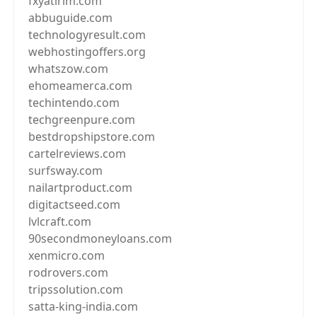
fxyatirim.com
abbuguide.com
technologyresult.com
webhostingoffers.org
whatszow.com
ehomeamerca.com
techintendo.com
techgreenpure.com
bestdropshipstore.com
cartelreviews.com
surfsway.com
nailartproduct.com
digitactseed.com
lvlcraft.com
90secondmoneyloans.com
xenmicro.com
rodrovers.com
tripssolution.com
satta-king-india.com