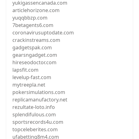
yukigassencanada.com
articlehorizone.com
yuqqbbzp.com
7betagents6.com
coronavirusuptodate.com
crackinstreams.com
gadgetspak.com
gearsngadget.com
hireseodoctor.com
lapsfit.com
levelup-fast.com
mytreepla.net
pokersimulations.com
replicamanufactory.net
rezultate-loto.info
splendifulous.com
sportsrecords4u.com
topceleberites.com
ufabetting8m4.com