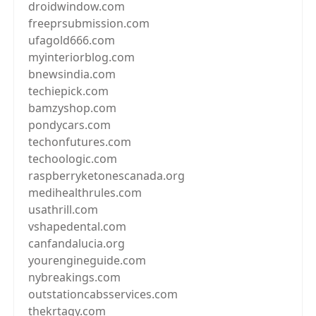
droidwindow.com
freeprsubmission.com
ufagold666.com
myinteriorblog.com
bnewsindia.com
techiepick.com
bamzyshop.com
pondycars.com
techonfutures.com
techoologic.com
raspberryketonescanada.org
medihealthrules.com
usathrill.com
vshapedental.com
canfandalucia.org
yourengineguide.com
nybreakings.com
outstationcabsservices.com
thekrtagy.com