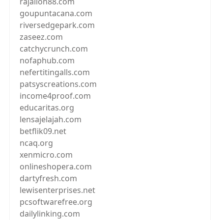
rajalion88.com
goupuntacana.com
riversedgepark.com
zaseez.com
catchycrunch.com
nofaphub.com
nefertitingalls.com
patsyscreations.com
income4proof.com
educaritas.org
lensajelajah.com
betflik09.net
ncaq.org
xenmicro.com
onlineshopera.com
dartyfresh.com
lewisenterprises.net
pcsoftwarefree.org
dailylinking.com