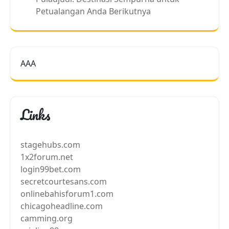
Petualangan Anda Berikutnya
AAA
Links
stagehubs.com
1x2forum.net
login99bet.com
secretcourtesans.com
onlinebahisforum1.com
chicagoheadline.com
camming.org