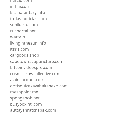
herzio.com
in-hi5.com
krainafantasy.info
todas-noticias.com
senikartu.com
rusportal.net
watty.io
livinginthesun.info
itsriz.com
cargoods.shop
capetownacupuncture.com
bitcoinvideospro.com
cosmiccrowcollective.com
alain-jacquet.com
gotisouizakayabakeneko.com
meshpoint.me
spongebob.net
busyboxintl.com
auttayanratchapak.com