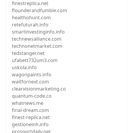
finestreplica.net
flounderandfumble.com
healthohunt.com
retefuturah.info
smartinvestinginfo.info
technewsalliance.com
technonetmarket.com
tedstanger.net
ufabett732um3.com
uskola.info
wagonpaints.info
waitfornext.com
clearvisionmarketing.co
quantum-code.co
whatnews.me
final-dream.com
finest-replica.net
gestioneinh.info
prosportdaily.net