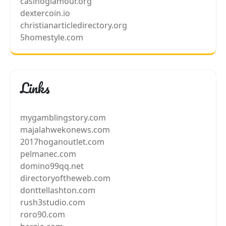
casinoglamour.org
dextercoin.io
christianarticledirectory.org
5homestyle.com
Links
mygamblingstory.com
majalahwekonews.com
2017hoganoutlet.com
pelmanec.com
domino99qq.net
directoryoftheweb.com
donttellashton.com
rush3studio.com
roro90.com