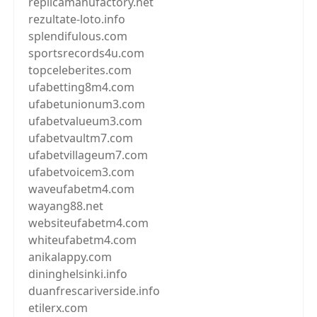
replicamanufactory.net
rezultate-loto.info
splendifulous.com
sportsrecords4u.com
topceleberites.com
ufabetting8m4.com
ufabetunionum3.com
ufabetvalueum3.com
ufabetvaultm7.com
ufabetvillageum7.com
ufabetvoicem3.com
waveufabetm4.com
wayang88.net
websiteufabetm4.com
whiteufabetm4.com
anikalappy.com
dininghelsinki.info
duanfrescariverside.info
etilerx.com