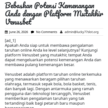
Bebaskan Potensi Kemenangan
Anda dengan Platform Mutakhir
Venusbet
June 26, 2026
No Comments
admin@lucky77slot.org
[ad_1]
Apakah Anda siap untuk membawa pengalaman
taruhan online Anda ke level selanjutnya? Kunjungi
platform Venusbet yang mutakhir, tempat Anda
dapat mengeluarkan potensi kemenangan Anda dan
membawa pulang kemenangan besar.
Venusbet adalah platform taruhan online terkemuka
yang menawarkan beragam pilihan taruhan
olahraga, termasuk sepak bola, bola basket, tenis,
dan banyak lagi. Dengan antarmuka yang ramah
pengguna dan teknologi tercanggih, Venusbet
memberikan pengalaman taruhan yang tak
tertandingi baik bagi petaruh baru maupun