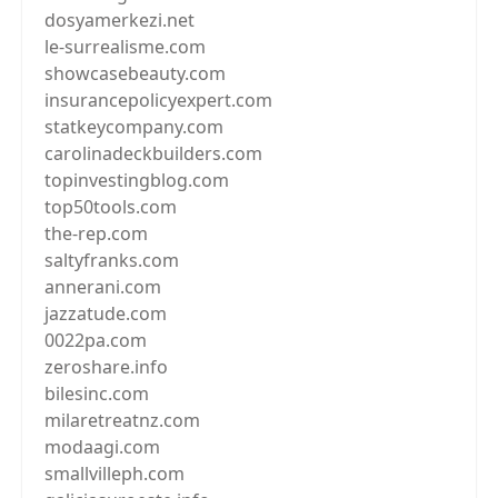
dosyamerkezi.net
le-surrealisme.com
showcasebeauty.com
insurancepolicyexpert.com
statkeycompany.com
carolinadeckbuilders.com
topinvestingblog.com
top50tools.com
the-rep.com
saltyfranks.com
annerani.com
jazzatude.com
0022pa.com
zeroshare.info
bilesinc.com
milaretreatnz.com
modaagi.com
smallvilleph.com