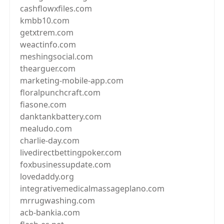
cashflowxfiles.com
kmbb10.com
getxtrem.com
weactinfo.com
meshingsocial.com
thearguer.com
marketing-mobile-app.com
floralpunchcraft.com
fiasone.com
danktankbattery.com
mealudo.com
charlie-day.com
livedirectbettingpoker.com
foxbusinessupdate.com
lovedaddy.org
integrativemedicalmassageplano.com
mrrugwashing.com
acb-bankia.com