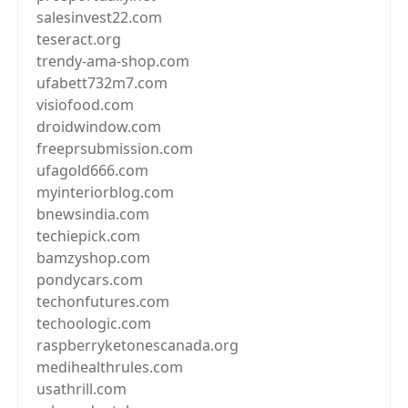
salesinvest22.com
teseract.org
trendy-ama-shop.com
ufabett732m7.com
visiofood.com
droidwindow.com
freeprsubmission.com
ufagold666.com
myinteriorblog.com
bnewsindia.com
techiepick.com
bamzyshop.com
pondycars.com
techonfutures.com
techoologic.com
raspberryketonescanada.org
medihealthrules.com
usathrill.com