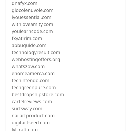
dnafyx.com
giocolenuvole.com
iyouessential.com
withloveamity.com
youlearncode.com
fxyatirim.com
abbuguide.com
technologyresult.com
webhostingoffers.org
whatszow.com
ehomeamerca.com
techintendo.com
techgreenpure.com
bestdropshipstore.com
cartelreviews.com
surfsway.com
nailartproduct.com
digitactseed.com
lvlcraft.com