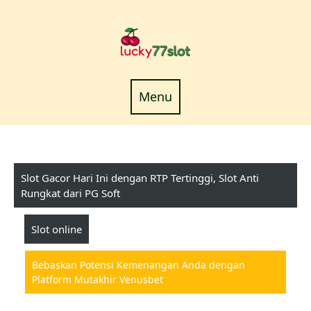
Skip
to
content
Menu
Menu
Slot Gacor Hari Ini dengan RTP Tertinggi, Slot Anti
Rungkat dari PG Soft
Slot online
Bebaskan Potensi Kemenangan Anda dengan
Platform Mutakhir Venusbet