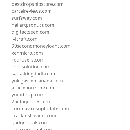
bestdropshipstore.com
cartelreviews.com
surfsway.com
nailartproduct.com
digitactseed.com
lvlcraft.com
90secondmoneyloans.com
xenmicro.com
rodrovers.com
tripssolution.com
satta-king-india.com
yukigassencanada.com
articlehorizone.com
yuqqbbzp.com
7betagents6.com
coronavirusuptodate.com
crackinstreams.com
gadgetspak.com
gearsngadget.com