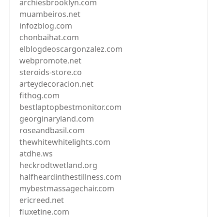
archiesbrooklyn.com
muambeiros.net
infozblog.com
chonbaihat.com
elblogdeoscargonzalez.com
webpromote.net
steroids-store.co
arteydecoracion.net
fithog.com
bestlaptopbestmonitor.com
georginaryland.com
roseandbasil.com
thewhitewhitelights.com
atdhe.ws
heckrodtwetland.org
halfheardinthestillness.com
mybestmassagechair.com
ericreed.net
fluxetine.com