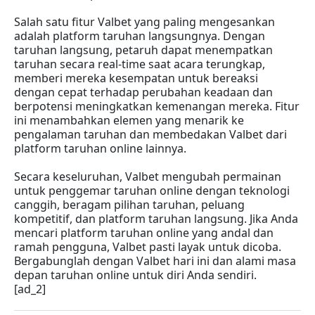
Salah satu fitur Valbet yang paling mengesankan
adalah platform taruhan langsungnya. Dengan
taruhan langsung, petaruh dapat menempatkan
taruhan secara real-time saat acara terungkap,
memberi mereka kesempatan untuk bereaksi
dengan cepat terhadap perubahan keadaan dan
berpotensi meningkatkan kemenangan mereka. Fitur
ini menambahkan elemen yang menarik ke
pengalaman taruhan dan membedakan Valbet dari
platform taruhan online lainnya.
Secara keseluruhan, Valbet mengubah permainan
untuk penggemar taruhan online dengan teknologi
canggih, beragam pilihan taruhan, peluang
kompetitif, dan platform taruhan langsung. Jika Anda
mencari platform taruhan online yang andal dan
ramah pengguna, Valbet pasti layak untuk dicoba.
Bergabunglah dengan Valbet hari ini dan alami masa
depan taruhan online untuk diri Anda sendiri.
[ad_2]