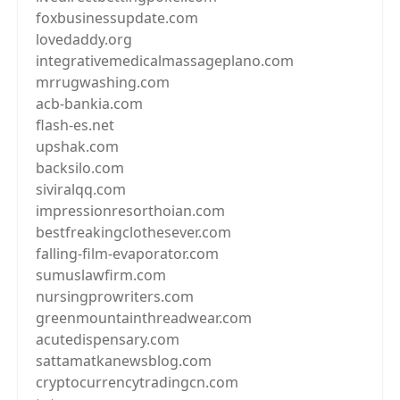
foxbusinessupdate.com
lovedaddy.org
integrativemedicalmassageplano.com
mrrugwashing.com
acb-bankia.com
flash-es.net
upshak.com
backsilo.com
siviralqq.com
impressionresorthoian.com
bestfreakingclothesever.com
falling-film-evaporator.com
sumuslawfirm.com
nursingprowriters.com
greenmountainthreadwear.com
acutedispensary.com
sattamatkanewsblog.com
cryptocurrencytradingcn.com