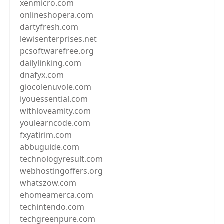
xenmicro.com
onlineshopera.com
dartyfresh.com
lewisenterprises.net
pcsoftwarefree.org
dailylinking.com
dnafyx.com
giocolenuvole.com
iyouessential.com
withloveamity.com
youlearncode.com
fxyatirim.com
abbuguide.com
technologyresult.com
webhostingoffers.org
whatszow.com
ehomeamerca.com
techintendo.com
techgreenpure.com