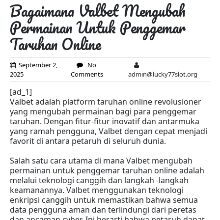
Bagaimana Valbet Mengubah
Permainan Untuk Penggemar
Taruhan Online
September 2,
No
2025
Comments
admin@lucky77slot.org
[ad_1]
Valbet adalah platform taruhan online revolusioner
yang mengubah permainan bagi para penggemar
taruhan. Dengan fitur-fitur inovatif dan antarmuka
yang ramah pengguna, Valbet dengan cepat menjadi
favorit di antara petaruh di seluruh dunia.
Salah satu cara utama di mana Valbet mengubah
permainan untuk penggemar taruhan online adalah
melalui teknologi canggih dan langkah -langkah
keamanannya. Valbet menggunakan teknologi
enkripsi canggih untuk memastikan bahwa semua
data pengguna aman dan terlindungi dari peretas
dan ancaman cyber. Ini berarti bahwa petaruh dapat