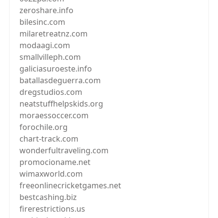
zeroshare.info
bilesinc.com
milaretreatnz.com
modaagi.com
smallvilleph.com
galiciasuroeste.info
batallasdeguerra.com
dregstudios.com
neatstuffhelpskids.org
moraessoccer.com
forochile.org
chart-track.com
wonderfultraveling.com
promocioname.net
wimaxworld.com
freeonlinecricketgames.net
bestcashing.biz
firerestrictions.us