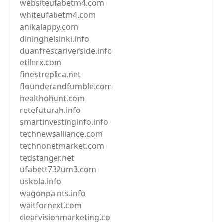
websiteufabetm4.com
whiteufabetm4.com
anikalappy.com
dininghelsinki.info
duanfrescariverside.info
etilerx.com
finestreplica.net
flounderandfumble.com
healthohunt.com
retefuturah.info
smartinvestinginfo.info
technewsalliance.com
technonetmarket.com
tedstanger.net
ufabett732um3.com
uskola.info
wagonpaints.info
waitfornext.com
clearvisionmarketing.co