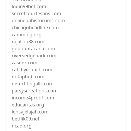
login99bet.com
secretcourtesans.com
onlinebahisforum1.com
chicagoheadline.com
camming.org
rajalion88.com
goupuntacana.com
riversedgepark.com
zaseez.com
catchycrunch.com
nofaphub.com
nefertitingalls.com
patsyscreations.com
income4proof.com
educaritas.org
lensajelajah.com
betflik09.net
ncaq.org