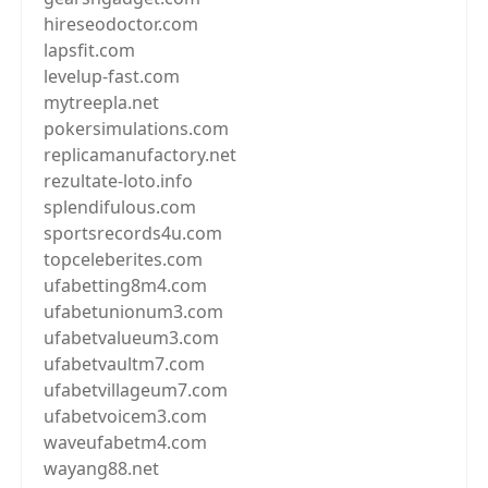
hireseodoctor.com
lapsfit.com
levelup-fast.com
mytreepla.net
pokersimulations.com
replicamanufactory.net
rezultate-loto.info
splendifulous.com
sportsrecords4u.com
topceleberites.com
ufabetting8m4.com
ufabetunionum3.com
ufabetvalueum3.com
ufabetvaultm7.com
ufabetvillageum7.com
ufabetvoicem3.com
waveufabetm4.com
wayang88.net