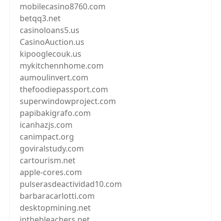
mobilecasino8760.com
betqq3.net
casinoloans5.us
CasinoAuction.us
kipooglecouk.us
mykitchennhome.com
aumoulinvert.com
thefoodiepassport.com
superwindowproject.com
papibakigrafo.com
icanhazjs.com
canimpact.org
goviralstudy.com
cartourism.net
apple-cores.com
pulserasdeactividad10.com
barbaracarlotti.com
desktopmining.net
inthebleachers.net